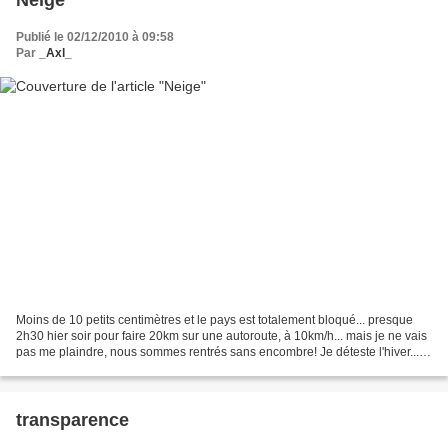
Publié le 02/12/2010 à 09:58
Par
_Axl_
Moins de 10 petits centimètres et le pays est totalement bloqué... presque
2h30 hier soir pour faire 20km sur une autoroute, à 10km/h... mais je ne vais
pas me plaindre, nous sommes rentrés sans encombre! Je déteste l'hiver...
mais ça vous le savez d...
transparence