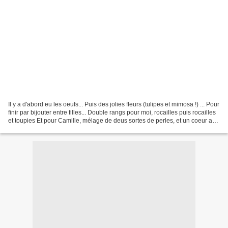
Il y a d'abord eu les oeufs... Puis des jolies fleurs (tulipes et mimosa !) ... Pour
finir par bijouter entre filles... Double rangs pour moi, rocailles puis rocailles
et toupies Et pour Camille, mélage de deus sortes de perles, et un coeur au
milieu...