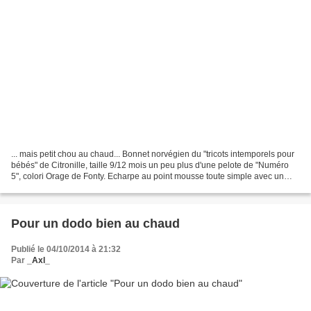
... mais petit chou au chaud... Bonnet norvégien du "tricots intemporels pour
bébés" de Citronille, taille 9/12 mois un peu plus d'une pelote de "Numéro
5", colori Orage de Fonty. Echarpe au point mousse toute simple avec un
peu moins de 3 pelotes, aussi...
Pour un dodo bien au chaud
Publié le 04/10/2014 à 21:32
Par
_Axl_