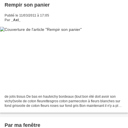
Rempir son panier
Publié le 11/03/2011 à 17:05
Par
_Axl_
de jolis tissus De bas en hautvichy bordeaux (tout bon été doit avoir son
vichy!)voile de coton fleurettesgros coton parmecoton à fleurs blanches sur
fond grisvoile de coton fleurs roses sur fond gris Bon maintenant il n'y a plus
qu'à ... Bonne fin de...
Par ma fenêtre