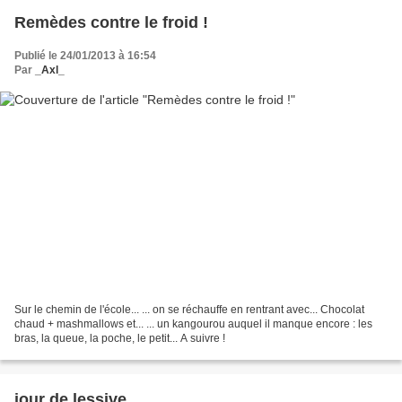
Remèdes contre le froid !
Publié le 24/01/2013 à 16:54
Par
_Axl_
Sur le chemin de l'école... ... on se réchauffe en rentrant avec... Chocolat
chaud + mashmallows et... ... un kangourou auquel il manque encore : les
bras, la queue, la poche, le petit... A suivre !
jour de lessive...