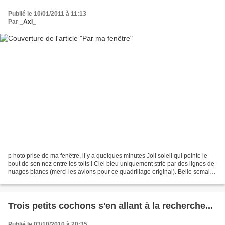
Publié le 10/01/2011 à 11:13
Par
_Axl_
p hoto prise de ma fenêtre, il y a quelques minutes Joli soleil qui pointe le
bout de son nez entre les toits ! Ciel bleu uniquement strié par des lignes de
nuages blancs (merci les avions pour ce quadrillage original). Belle semaine
à tous
Trois petits cochons s'en allant à la recherche...
Publié le 03/10/2010 à 20:35