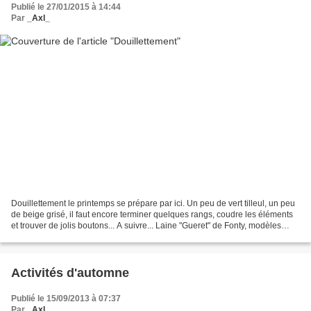
Publié le 27/01/2015 à 14:44
Par
_Axl_
Douillettement le printemps se prépare par ici. Un peu de vert tilleul, un peu
de beige grisé, il faut encore terminer quelques rangs, coudre les éléments
et trouver de jolis boutons... A suivre... Laine "Gueret" de Fonty, modèles
Citronille des "tricots...
Activités d'automne
Publié le 15/09/2013 à 07:37
Par
_Axl_