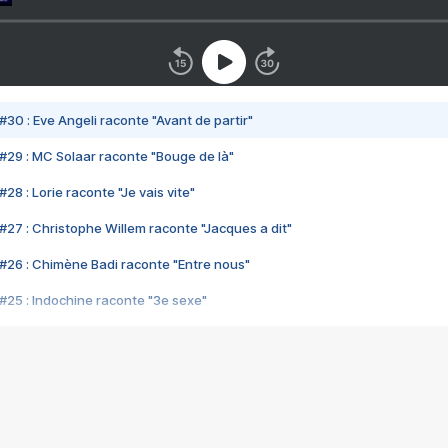
#30 : Eve Angeli raconte "Avant de partir"
#29 : MC Solaar raconte "Bouge de là"
28 : Lorie raconte "Je vais vite"
#27 : Christophe Willem raconte "Jacques a dit"
#26 : Chimène Badi raconte "Entre nous"
#25 : Indochine raconte "3e sexe"
#24 : Zaho raconte "C'est chelou"
#23 : Patrick Bruel raconte "Au café des délices"
#22 : Kyo raconte "Le chemin"
#21 : Nolwenn Leroy raconte "Cassé"