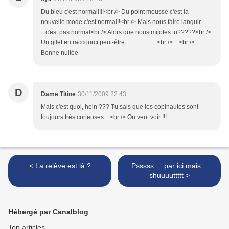
Du bleu c'est normal!!!!<br /> Du point mousse c'est la
nouvelle mode c'est normal!!<br /> Mais nous faire languir
...c'est pas normal<br /> Alors que nous mijotes tu?????<br />
Un gilet en raccourci peut-être.....................<br /> ...<br />
Bonne nuitée
D
Dame Titine
30/11/2009 22:43
Mais c'est quoi, hein ??? Tu sais que les copinautes sont
toujours très curieuses ...<br /> On veut voir !!!
< La relève est là ?
Psssss.... par ici mais...
shuuuuttttt >
Hébergé par Canalblog
Top articles