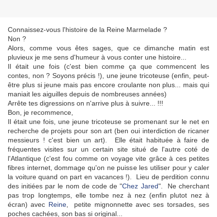
Connaissez-vous l'histoire de la Reine Marmelade ?
Non ?
Alors, comme vous êtes sages, que ce dimanche matin est
pluvieux je me sens d'humeur à vous conter une histoire...
Il était une fois (c'est bien comme ça que commencent les
contes, non ? Soyons précis !), une jeune tricoteuse (enfin, peut-
être plus si jeune mais pas encore croulante non plus... mais qui
maniait les aiguilles depuis de nombreuses années)
Arrête tes digressions on n'arrive plus à suivre... !!!
Bon, je recommence,
Il était une fois, une jeune tricoteuse se promenant sur le net en
recherche de projets pour son art (ben oui interdiction de ricaner
messieurs ! c'est bien un art). Elle était habituée à faire de
fréquentes visites sur un certain site situé de l'autre coté de
l'Atlantique (c'est fou comme on voyage vite grâce à ces petites
fibres internet, dommage qu'on ne puisse les utiliser pour y caler
la voiture quand on part en vacances !). Lieu de perdition connu
des initiées par le nom de code de "
Chez Jared
". Ne cherchant
pas trop longtemps, elle tombe nez à nez (enfin plutot nez à
écran) avec
Reine
, petite mignonnette avec ses torsades, ses
poches cachées, son bas si original...