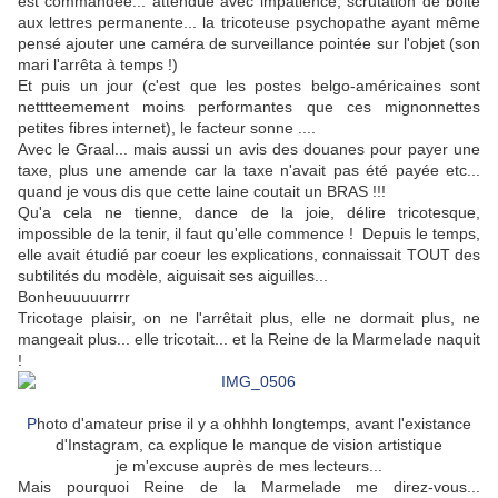
est commandée... attendue avec impatience, scrutation de boite
aux lettres permanente... la tricoteuse psychopathe ayant même
pensé ajouter une caméra de surveillance pointée sur l'objet (son
mari l'arrêta à temps !)
Et puis un jour (c'est que les postes belgo-américaines sont
netttteemement moins performantes que ces mignonnettes
petites fibres internet), le facteur sonne ....
Avec le Graal... mais aussi un avis des douanes pour payer une
taxe, plus une amende car la taxe n'avait pas été payée etc...
quand je vous dis que cette laine coutait un BRAS !!!
Qu'a cela ne tienne, dance de la joie, délire tricotesque,
impossible de la tenir, il faut qu'elle commence ! Depuis le temps,
elle avait étudié par coeur les explications, connaissait TOUT des
subtilités du modèle, aiguisait ses aiguilles...
Bonheuuuuurrrr
Tricotage plaisir, on ne l'arrêtait plus, elle ne dormait plus, ne
mangeait plus... elle tricotait... et la Reine de la Marmelade naquit
!
P
hoto d'amateur prise il y a ohhhh longtemps, avant l'existance
d'Instagram, ca explique le manque de vision artistique
je m'excuse auprès de mes lecteurs...
Mais pourquoi Reine de la Marmelade me direz-vous...