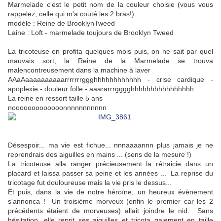
Marmelade c'est le petit nom de la couleur choisie (vous vous
rappelez, celle qui m'a couté les 2 bras!)
modèle : Reine de BrooklynTweed
Laine : Loft - marmelade toujours de Brooklyn Tweed
La tricoteuse en profita quelques mois puis, on ne sait par quel
mauvais sort, la Reine de la Marmelade se trouva
malencontreusement dans la machine à laver
AAaAaaaaaaaaaarrrrrrrggghhhhhhhhhhhh - crise cardique -
apoplexie - douleur folle - aaararrrgggghhhhhhhhhhhhhhhh
La reine en ressort taille 5 ans
nooooooooooooonnnnnnnnnnn
Désespoir... ma vie est fichue... nnnaaaannn plus jamais je ne
reprendrais des aiguilles en mains ... (sens de la mesure !)
La tricoteuse alla ranger précieusement la rétraicie dans un
placard et laissa passer sa peine et les années ... La reprise du
tricotage fut douloureuse mais la vie pris le dessus...
Et puis, dans la vie de notre héroïne, un heureux évènement
s'annonca ! Un troisième morveux (enfin le premier car les 2
précédents étaient de morveuses) allait joindre le nid. Sans
hésitation, elle reprit ses aiguilles et tricota gaiement en taille