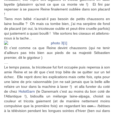
layette (plaissirrrr qu'est ce que ca monte vie !) Et fini par
repenser à se pauvre Reine finalement oubliée dans son placard
!
Tiens mon bébé n'aurait-il pas besoin de petits chaussons en
laine bouillie ? Oh mais ca tombe bien, j'ai ma serpière de fond
de placard (et oui, la tricoteuse oublie et peut-être cruelle parfois)
qui justement a quasi bouilli ! Vite sortons les ciseaux et attelons-
nous à la tache...
Et c'est comme ca que Reine devint chaussons (qui ne tenir
d'ailleurs pas très bien aux pieds de sa majesté Sébastien
premier, dit le gigoteur )
....
Le temps passa, la tricoteuse fut fort occupée puis repensa à son
amie Reine et se dit que c'est trop bête de se quitter sur un tel
échec. Elle reprit donc les explications mais cette fois, opta pour
une laine de prix raisonnable (on ne sait jamais que la belle aille
refaire un tour dans la machine à laver !) et alla fureter du coté
de chez
HolstGarn
(le Danemark c'est au moins du bon coté de
l'Atlantique !), bidouilla un mélange laine-alpaga, choisit sa
couleur et tricota gaiement (et de manière nettement moins
compulsive que la première fois) en regardant les
con...
/bétises
à la télévision pendant les longues soirées d'hiver (ben oui dans