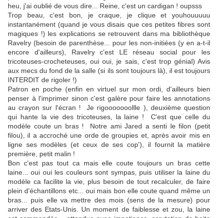
heu, j'ai oublié de vous dire... Reine, c'est un cardigan ! oupsss
Trop beau, c'est bon, je craque, je clique et youhouuuuu
instantanément (quand je vous disais que ces petites fibres sont
magiques !) les explications se retrouvent dans ma bibliothèque
Ravelry (besoin de parenthèse... pour les non-initiées (y en a-t-il
encore d'ailleurs), Ravelry c'est LE réseau social pour les
tricoteuses-crocheteuses, oui oui, je sais, c'est trop génial) Avis
aux mecs du fond de la salle (si ils sont toujours là), il est toujours
INTERDIT de rigoler !)
Patron en poche (enfin en virtuel sur mon ordi, d'ailleurs bien
penser à l'imprimer sinon c'est galère pour faire les annotations
au crayon sur l'écran ! Je rigooooooollle ), deuxième question
qui hante la vie des tricoteuses, la laine ! C'est que celle du
modèle coute un bras ! Notre ami Jared a senti le filon (petit
filou), il a accroché une orde de groupies et, après avoir mis en
ligne ses modèles (et ceux de ses cop'), il fournit la matière
première, petit malin !
Bon c'est pas tout ca mais elle coute toujours un bras cette
laine... oui oui les couleurs sont sympas, puis utiliser la laine du
modèle ca facilite la vie, plus besoin de tout recalculer, de faire
plein d'échantillons etc... oui mais bon elle coute quand même un
bras... puis elle va mettre des mois (sens de la mesure) pour
arriver des Etats-Unis. Un moment de faiblesse et zou, la laine