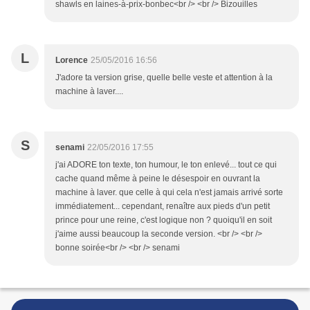
shawls en laines-à-prix-bonbec<br /> <br /> Bizouilles
L
Lorence
25/05/2016 16:56
J'adore ta version grise, quelle belle veste et attention à la
machine à laver....
S
senami
22/05/2016 17:55
j'ai ADORE ton texte, ton humour, le ton enlevé... tout ce qui
cache quand même à peine le désespoir en ouvrant la
machine à laver. que celle à qui cela n'est jamais arrivé sorte
immédiatement... cependant, renaître aux pieds d'un petit
prince pour une reine, c'est logique non ? quoiqu'il en soit
j'aime aussi beaucoup la seconde version. <br /> <br />
bonne soirée<br /> <br /> senami