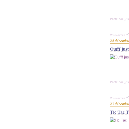
Posté par _Ax
Vous aimez ?
24 décembr
Oufff jus
Posté par _Ax
Vous aimez ?
23 décembr
Tic Tac T