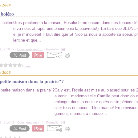
e 2009
 boléro
Gros problème à la maison, Rosalie frime encore dans ses tenues d'ét
e va nous attraper une pneumonie la pauvrette!). En tant que JEUNE
e, je m'inquiète! Il faut dire que St Nicolas nous a apporté sa soeur,
lentine et que...
l_ à 10:07 -
Commentaires [
…
]
- Permalien [
#
]
0 vote
e 2009
petite maison dans la prairie"?
Ca y est, l'école est mise au placard pour les
a venir... mademoiselle Camille peut donc dou
eplonger dans la couleur après cette période i
aller tous en coeur... bleu marine! En prévisio
gement, moment à marquer...
l_ à 14:49 -
Commentaires [
…
]
- Permalien [
#
]