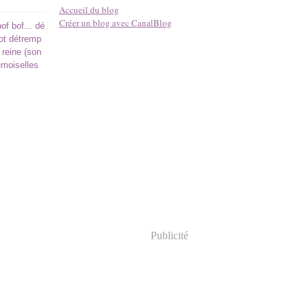
Accueil du blog
Créer un blog avec CanalBlog
bof bof... dé
tot détremp
reine (son
emoiselles
Publicité