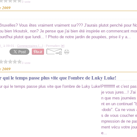
0 vote
e 2009
Bruxelles? Vous êtes vraiment vraiment sur??? J'aurais plutot penché pour N
ou bien Irkoutsk, non? Je pense que j'ai bien été inspirée en commencant mo
ourd'hui plutot que lundi... ! Photo de notre jardin de poupées, prise il y a...
l_ à 09:01 -
Commentaires [
…
]
- Permalien [
#
]
0 vote
e 2009
r qui le temps passe plus vite que l'ombre de Luky Luke!
Pfffffffff et c'est pas
je vous jures...! J'ai
n que mes journées
nt en un continuel "
-dodo". Ca ne vous 
s de vous coucher en
mpression de ne pas
ment vécu votre jou
e...