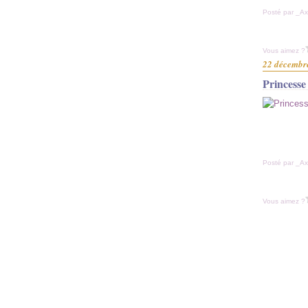
Posté par _Ax
Vous aimez ?
22 décembr
Princesse
Posté par _Ax
Vous aimez ?