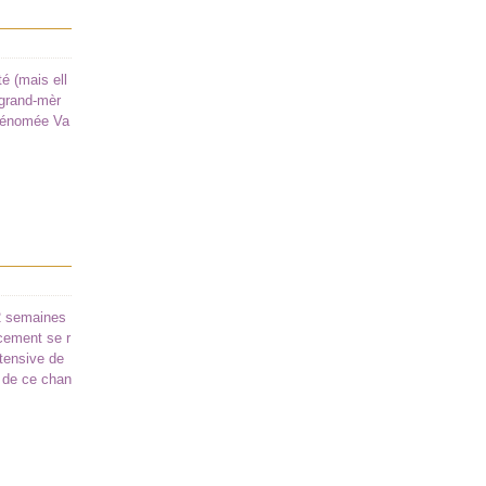
é (mais ell
 grand-mèr
 prénomée Va
 2 semaines
cement se r
ntensive de
n de ce chan