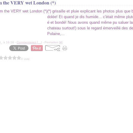
m the VERY wet London (*)
(*) grisaille et pluie explicant les photos plus que 
dolée! Et quand je dis humide... c'était même plu
é et bondé! Nous avons quand même pu saluer la 
chateau surtout!) sous le regard émerveillé des d
Polaine,...
l_ à 16:16 -
Commentaires [
…
]
- Permalien [
#
]
0 vote