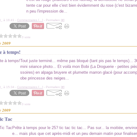
tente car pour elle c'est bien évidemment du rose (c'est bizarre
n peu l'impression de...
l_ à 16:41 -
Commentaires [
…
]
- Permalien [
#
]
0 vote
e 2009
te à temps!
Tout juste terminé... même pas bloqué (tant pis pas le temps)... 
mini séance photo... Et voilà mon Bobi (La Droguerie - petites pi
ssoires) en alpaga bruyere et plumette marron glacé (pour accom
obe princesse des neiges...
l_ à 15:34 -
Commentaires [
…
]
- Permalien [
#
]
0 vote
e 2009
ic Tac
Prête à temps pour le 25? tic tac tic tac... Pas sur... la moitiée, enviro
e... mais plus que cet après-midi et un peu demain matin pour finaliser