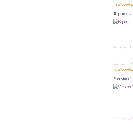
21 décembr
B pour ...
Posté par _Ax
Vous aimez ?
20 décembr
Version "
Posté par _Ax