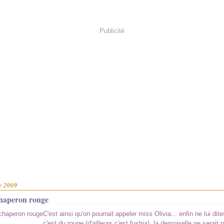
Publicité
e 2009
chaperon rouge
C'est ainsi qu'on pourrait appeler miss Olivia... enfin ne lui di
c'est du rouge (d'ailleurs c'est fushia), la demoiselle ne serait 