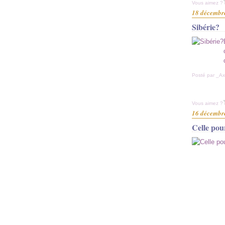
Vous aimez ?
18 décembr
Sibérie?
Posté par _Ax
Vous aimez ?
16 décembr
Celle pou