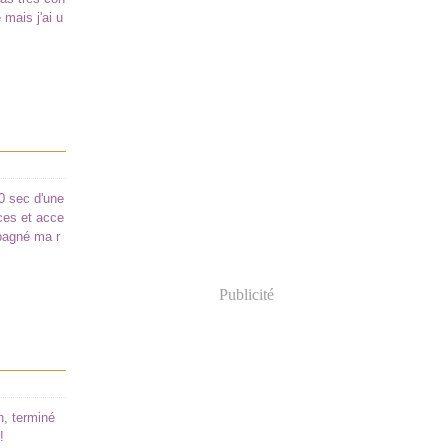
 mais j'ai u
30 sec d'une
èces et acce
pagné ma r
Publicité
n, terminé
!