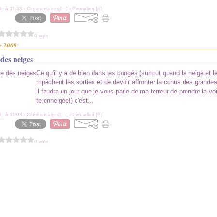
l_ à 11:33 -
Commentaires [
…
]
- Permalien [
#
]
0 vote
e 2009
 des neiges
Ce qu'il y a de bien dans les congés (surtout quand la neige et l
mpêchent les sorties et de devoir affronter la cohus des grandes
il faudra un jour que je vous parle de ma terreur de prendre la voi
te enneigée!) c'est...
l_ à 11:03 -
Commentaires [
…
]
- Permalien [
#
]
0 vote