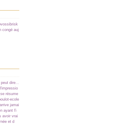
ovossibrisk
n congé auj
 peut dire...
 l'impressio
 se résume
boulot-ecole
arrive jamai
 ayant l'i
 avoir vrai
rnée et d