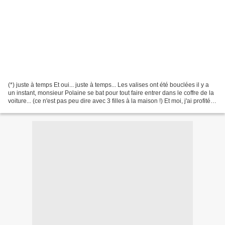
(*) juste à temps Et oui... juste à temps... Les valises ont été bouclées il y a
un instant, monsieur Polaine se bat pour tout faire entrer dans le coffre de la
voiture... (ce n'est pas peu dire avec 3 filles à la maison !) Et moi, j'ai profité
des quelques...