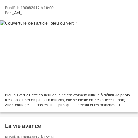
Publié le 19/06/2012 à 18:00
Par
_Axl_
Bleu ou vert ? Cette couleur de laine est vraiment difficile à définir (la photo
n'est pas super en plus) En tout cas, elle se tricote en 2,5 (oucccchhhhh)
Allez, courage... le dos est fini... plus que le devant et les manches... Il
faudrait quand même...
La vie avance
Publié le 10/06/2012 à 15:58