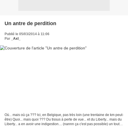
Un antre de perdition
Publié le 05/03/2014 à 11:06
Par
_Axl_
Où... mais où ça ??? Ici, en Belgique, pas très loin (une trentaine de km peut-
être) Quoi... mais quoi ??? Du tissus à perte de vue... et du Liberty... mais du
Liberty... a en avoir une indigestion.... (nannn ça c'est pas possible) un tout