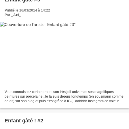
Publié le 16/03/2014 à 14:22
Par
_Axl_
Vous connaissez certainement son très joli univers et ses magnifiques
peintures sur porcelaine. Je la suis depuis longtemps (en sousmarin comme
on dit) sur son blog et puis c'est grâce à IG (...aahhhh instagram ce voleur de
temps et ce provocateur de...
Enfant gâté ! #2