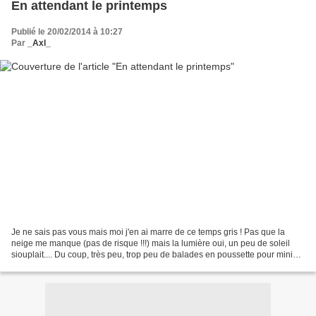
En attendant le printemps
Publié le 20/02/2014 à 10:27
Par
_Axl_
Je ne sais pas vous mais moi j'en ai marre de ce temps gris ! Pas que la
neige me manque (pas de risque !!!) mais la lumière oui, un peu de soleil
siouplait.... Du coup, très peu, trop peu de balades en poussette pour mini
Seb car ce temps tristounet...