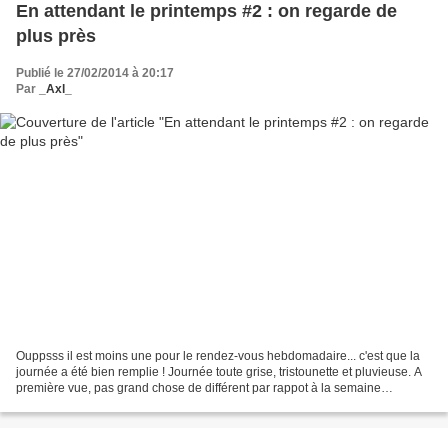
En attendant le printemps #2 : on regarde de
plus près
Publié le 27/02/2014 à 20:17
Par
_Axl_
Ouppsss il est moins une pour le rendez-vous hebdomadaire... c'est que la
journée a été bien remplie ! Journée toute grise, tristounette et pluvieuse. A
première vue, pas grand chose de différent par rappot à la semaine
dernière, mais ça c'est juste quand...