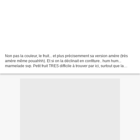
Non pas la couleur, le fruit... et plus précisemment sa version amère (très
amère même pouahhh). Et si on la déclinait en confiture.. hum hum...
marmelade svp. Petit fruit TRES difficile à trouver par ici, surtout que la
saison est très courte; de fin...