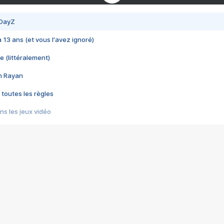
 DayZ
 a 13 ans (et vous l'avez ignoré)
e (littéralement)
im Rayan
 toutes les règles
s les jeux vidéo
us choquant de Rockstar ? - Le scandale BULLY
e plus moche de Steam
du RÊVE tourne au CAUCHEMAR
pendant 8 heures
it… à tort
umiliés par un jeu vidéo