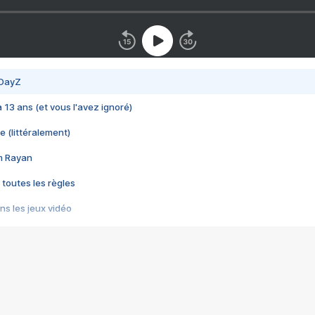
 DayZ
 a 13 ans (et vous l'avez ignoré)
e (littéralement)
im Rayan
 toutes les règles
s les jeux vidéo
us choquant de Rockstar ? - Le scandale BULLY
e plus moche de Steam
du RÊVE tourne au CAUCHEMAR
pendant 8 heures