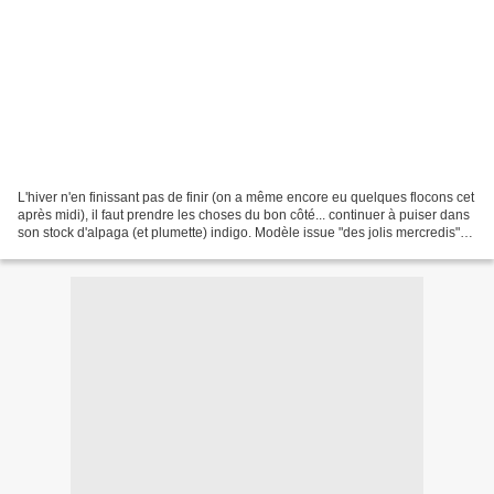
L'hiver n'en finissant pas de finir (on a même encore eu quelques flocons cet
après midi), il faut prendre les choses du bon côté... continuer à puiser dans
son stock d'alpaga (et plumette) indigo. Modèle issue "des jolis mercredis"
de la Droguerie. Modèle...