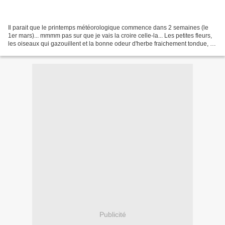
Il parait que le printemps météorologique commence dans 2 semaines (le
1er mars)... mmmm pas sur que je vais la croire celle-la... Les petites fleurs,
les oiseaux qui gazouillent et la bonne odeur d'herbe fraichement tondue, je
les attends avec impatience...
Publicité