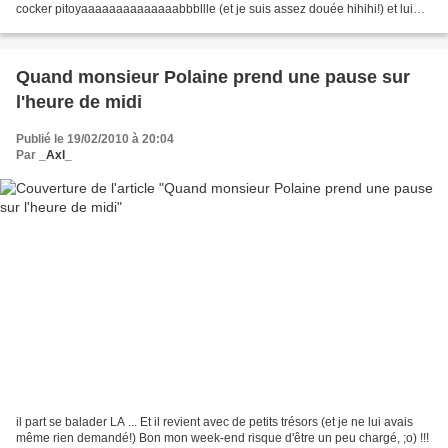
cocker pitoyaaaaaaaaaaaaaabbbllle (et je suis assez douée hihihi!) et lui
avais gentillement demandé...
Quand monsieur Polaine prend une pause sur
l'heure de midi
Publié le 19/02/2010 à 20:04
Par
_Axl_
il part se balader LA ... Et il revient avec de petits trésors (et je ne lui avais
même rien demandé!) Bon mon week-end risque d'être un peu chargé, ;o) !!!