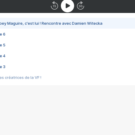
bey Maguire, c'est lui ! Rencontre avec Damien Witecka
e 6
e 5
e 4
e 3
s créatrices de la VF !
e 2
e 1
e Mektoub My Love arrive enfin ! Rencontre avec Shaïn Boumedine et Sal
i : après Toni en famille
elle réalise le bouleversant Dites lui que je l'aime