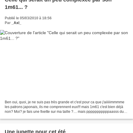
1m61... ?
Publié le 05/03/2010 à 18:56
Par
_Axl_
Ben oui, quoi, je ne suis pas très grande et c'est pour ca que j'aiiiiimmmme
les patrons japonais, ils me comprennent eux!!! mais 1m61 c'est bien déjà
non? Moi? je fais une fixette sur ma taille ?.... mais pppppppppppaasss du
tout.... d'ailleurs je suis...
Une jupette pour cet été