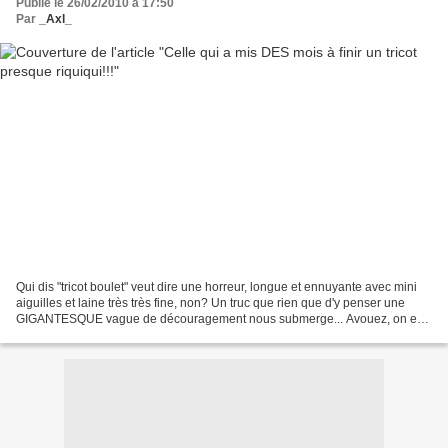
Publié le 26/02/2010 à 17:50
Par
_Axl_
Qui dis "tricot boulet" veut dire une horreur, longue et ennuyante avec mini
aiguilles et laine très très fine, non? Un truc que rien que d'y penser une
GIGANTESQUE vague de découragement nous submerge... Avouez, on en
a tous un voir plusieurs quelques...