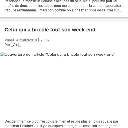
Pendant que monsieur Polaine s'occupait du pèle-mèle, pour ma part j'ai
profité de deux poulettes sages pour me plonger dans la couture japonaise
traduite (enfinnnnnn... mais bon comme on a pris l'habitude de se fixer sur
les super schémas, a-t'on vraiment...
Celui qui a bricolé tout son week-end
Publié le 21/02/2010 à 20:37
Par
_Axl_
Décidemment ce blog n'est plus le mien et est de plus en plus squatté par
monsieur Polaine! ;o) ! Il y a quelques temps, je lui avais fait mon regard de