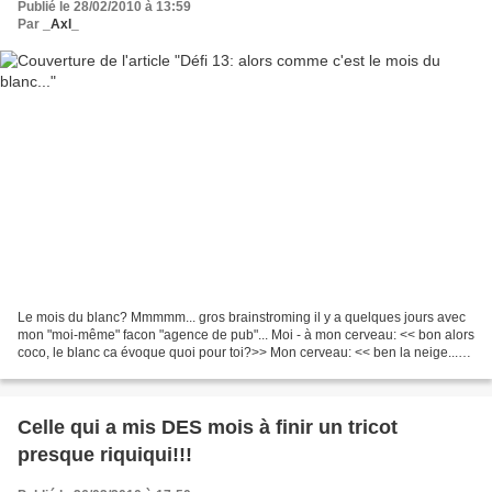
Publié le 28/02/2010 à 13:59
Par
_Axl_
Le mois du blanc? Mmmmm... gros brainstroming il y a quelques jours avec
mon "moi-même" facon "agence de pub"... Moi - à mon cerveau: << bon alors
coco, le blanc ca évoque quoi pour toi?>> Mon cerveau: << ben la neige...
>> (dois-je vous rappeler que...
Celle qui a mis DES mois à finir un tricot
presque riquiqui!!!