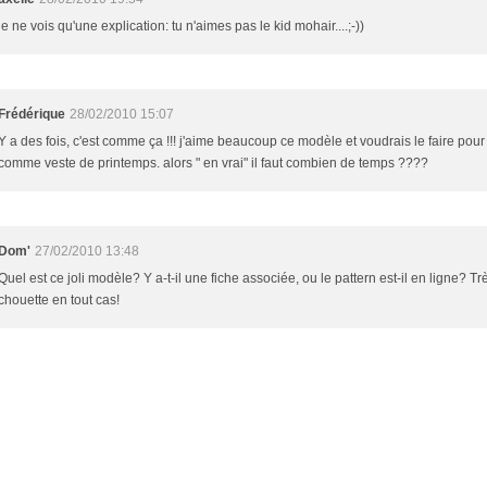
je ne vois qu'une explication: tu n'aimes pas le kid mohair....;-))
Frédérique
28/02/2010 15:07
Y a des fois, c'est comme ça !!! j'aime beaucoup ce modèle et voudrais le faire pou
comme veste de printemps. alors " en vrai" il faut combien de temps ????
Dom'
27/02/2010 13:48
Quel est ce joli modèle? Y a-t-il une fiche associée, ou le pattern est-il en ligne? Tr
chouette en tout cas!