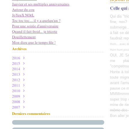
Janvier et ses multiples anniversaires
Celle qui 
Autour du cou
JoYeuX NOëL
Qui dis "tr
Toc toc toc.... il y a quelqu'un ?
fine, non
Pour une soirée d'anniversaire
submerge..
Quand il fait froid... je tricote
à fait se dé
Douillettement
faudrait rep
Mon dieu que le temps file !
Hum... avec d
Archives
Hum hum pour u
OUI, JE SAI
2016
me pla
2015
Mai
(1)
"competro
2014
Avril
Décembre
(1)
(2)
Honte à toi
2013
Janvier
Novembre
Novembre
(1)
(1)
(2)
toute mign
2012
Février
Octobre
Décembre
(2)
(3)
(3)
avant l'arr
2011
Janvier
Septembre
Novembre
Décembre
(2)
(11)
(5)
(4)
pause ce m
2010
Août
Octobre
Novembre
Décembre
(3)
(3)
(4)
(8)
MMMmmmm on
2009
Juillet
Septembre
Octobre
Novembre
Décembre
(1)
(4)
(8)
(4)
(5)
super trop 
2008
Juin
Août
Septembre
Octobre
Novembre
Décembre
(3)
(1)
(7)
(14)
(9)
(2)
mine de rie
2007
Mai
Juillet
Août
Septembre
Octobre
Novembre
Décembre
(2)
(10)
(1)
(11)
(17)
(13)
(5)
même des 
Mars
Juin
Juillet
Août
Septembre
Octobre
Novembre
Décembre
(1)
(6)
(9)
(10)
(13)
(18)
(19)
(8)
Derniers commentaires
Bon aller j
Février
Mai
Juin
Juillet
Août
Septembre
Octobre
Novembre
(3)
(3)
(10)
(6)
(4)
(21)
(13)
(16)
Janvier
Avril
Mai
Juin
Juillet
Août
Septembre
Octobre
(1)
(9)
(21)
(8)
(7)
(4)
(19)
(18)