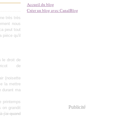
Accueil du blog
Créer un blog avec CanalBlog
ne très très
ement nous
ca peut tout
a pièce qu'il
 le droit de
icot de
ir (noisette
e la mettre
ue durant ma
e printemps
Publicité
s on grandit
 j'ai quand