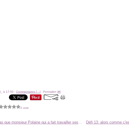
l_ à 17:50 -
Commentaires [
…
]
- Permalien [
#
]
0 vote
Il n'y a pas que monsieur Polaine qui a fait travailler ses mains ce week-end!