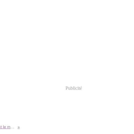
Publicité
Défi 13: alors comme c'est le mois du blanc...