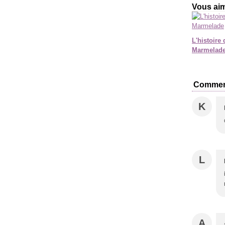
Vous aim
L'histoire 
Marmelad
Commen
K
L
A