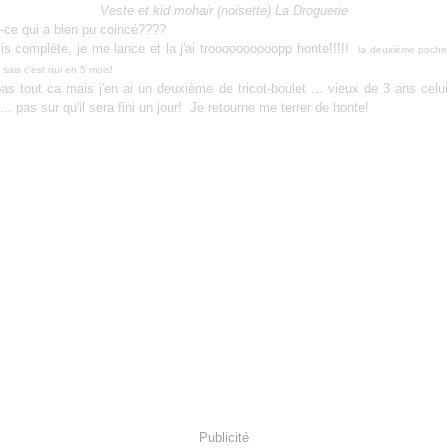
Veste et kid mohair (noisette) La Droguerie
-ce qui a bien pu coincé????
sis complète, je me lance et la j'ai troooooooooopp honte!!!!!
la deuxième poche 
 sais c'est nul en 5 mois!
as tout ca mais j'en ai un deuxième de tricot-boulet ... vieux de 3 ans celui-
e... pas sur qu'il sera fini un jour! Je retourne me terrer de honte!
Publicité