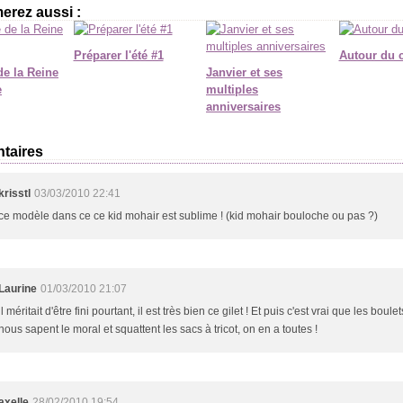
erez aussi :
Préparer l'été #1
Autour du 
de la Reine
Janvier et ses
e
multiples
anniversaires
taires
krisstl
03/03/2010 22:41
ce modèle dans ce ce kid mohair est sublime ! (kid mohair bouloche ou pas ?)
Laurine
01/03/2010 21:07
il méritait d'être fini pourtant, il est très bien ce gilet ! Et puis c'est vrai que les boule
nous sapent le moral et squattent les sacs à tricot, on en a toutes !
axelle
28/02/2010 19:54