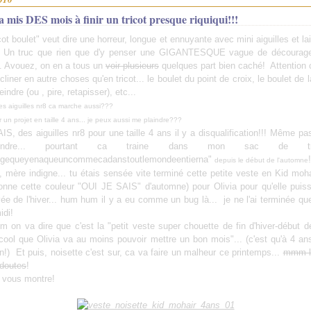
a mis DES mois à finir un tricot presque riquiqui!!!
icot boulet" veut dire une horreur, longue et ennuyante avec mini aiguilles et lai
? Un truc que rien que d'y penser une GIGANTESQUE vague de décourag
. Avouez, on en a tous un
voir plusieurs
quelques part bien caché! Attention 
cliner en autre choses qu'en tricot... le boulet du point de croix, le boulet de l
eindre (ou , pire, retapisser), etc...
es aiguilles nr8 ca marche aussi???
n projet en taille 4 ans... je peux aussi me plaindre???
S, des aiguilles nr8 pour une taille 4 ans il y a disqualification!!! Même pas
indre... pourtant ca traine dans mon sac de tr
ugequeyenaqueuncommecadanstoutlemondeentierna"
!
depuis le début de l'automne
, mère indigne... tu étais sensée vite terminé cette petite veste en Kid moha
onne cette couleur "OUI JE SAIS" d'automne) pour Olivia pour qu'elle puiss
ivée de l'hiver... hum hum il y a eu comme un bug là... je ne l'ai terminée q
idi!
 va dire que c'est la "petit veste super chouette de fin d'hiver-début d
cool que Olivia va au moins pouvoir mettre un bon mois"... (c'est qu'à 4 an
n!) Et puis, noisette c'est sur, ca va faire un malheur ce printemps...
mmm là
doutes
!
e vous montre!