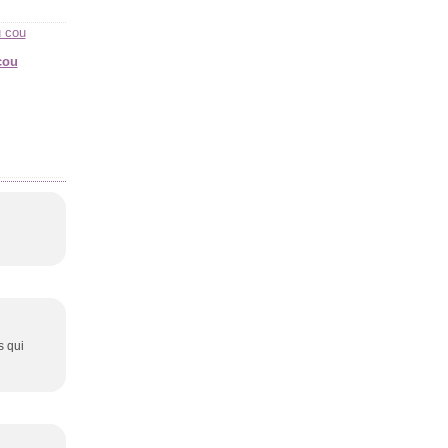
cou
ts qui