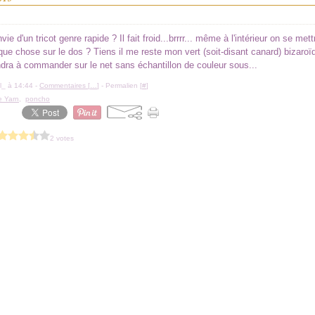
vie d'un tricot genre rapide ? Il fait froid...brrrr... même à l'intérieur on se mett
que chose sur le dos ? Tiens il me reste mon vert (soit-disant canard) bizaroïd
dra à commander sur le net sans échantillon de couleur sous...
l_ à 14:44 -
Commentaires [
…
]
- Permalien [
#
]
 Yarn
,
poncho
2 votes