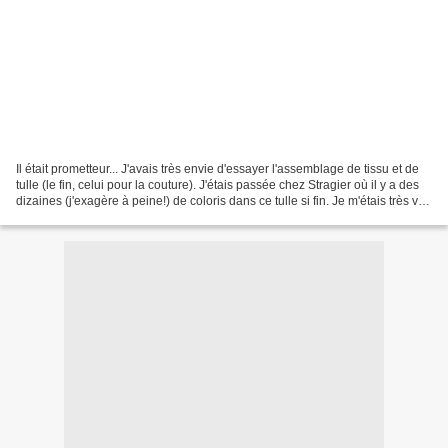
Il était prometteur... J'avais très envie d'essayer l'assemblage de tissu et de
tulle (le fin, celui pour la couture). J'étais passée chez Stragier où il y a des
dizaines (j'exagère à peine!) de coloris dans ce tulle si fin. Je m'étais très vite
décidée...