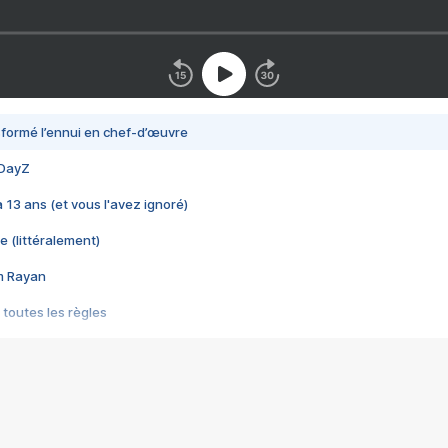
nsformé l’ennui en chef-d’œuvre
 DayZ
 a 13 ans (et vous l'avez ignoré)
e (littéralement)
im Rayan
 toutes les règles
s les jeux vidéo
us choquant de Rockstar ? - Le scandale BULLY
e plus moche de Steam