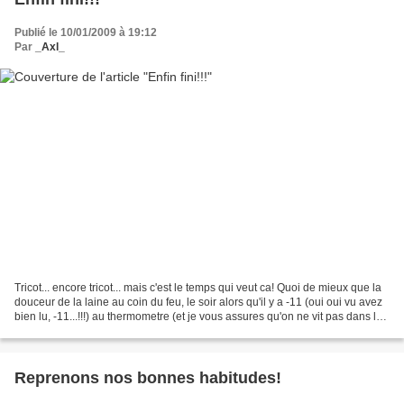
Publié le 10/01/2009 à 19:12
Par
_Axl_
Tricot... encore tricot... mais c'est le temps qui veut ca! Quoi de mieux que la
douceur de la laine au coin du feu, le soir alors qu'il y a -11 (oui oui vu avez
bien lu, -11...!!!) au thermometre (et je vous assures qu'on ne vit pas dans le
grand nord...
Reprenons nos bonnes habitudes!