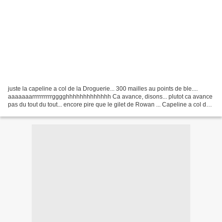
juste la capeline a col de la Droguerie... 300 mailles au points de ble....
aaaaaaarrrrrrrrrrgggghhhhhhhhhhhhh Ca avance, disons... plutot ca avance
pas du tout du tout... encore pire que le gilet de Rowan ... Capeline a col de
la Droguerie - alpaga sable...