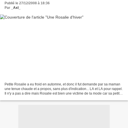
Publié le 27/12/2008 à 18:36
Par
_Axl_
Petite Rosalie a eu froid en automne, et donc il fut demande par sa maman
une tenue chaude et a propos, sans plus d'indication... LA et LA pour rappel.
Il n'y a pas a dire mais Rosalie est bien une victime de la mode car sa petite
maman est revenue vers...