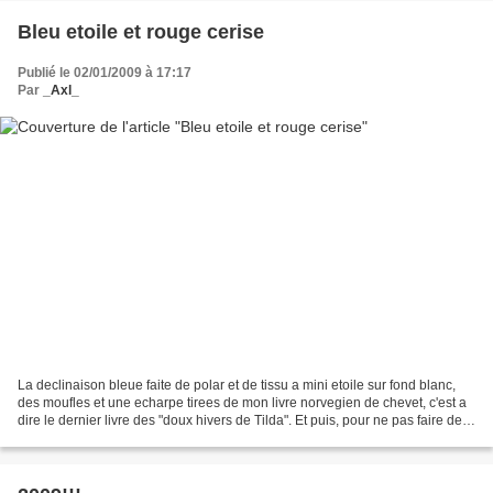
Bleu etoile et rouge cerise
Publié le 02/01/2009 à 17:17
Par
_Axl_
La declinaison bleue faite de polar et de tissu a mini etoile sur fond blanc,
des moufles et une echarpe tirees de mon livre norvegien de chevet, c'est a
dire le dernier livre des "doux hivers de Tilda". Et puis, pour ne pas faire de
jalouse a Noel, la...