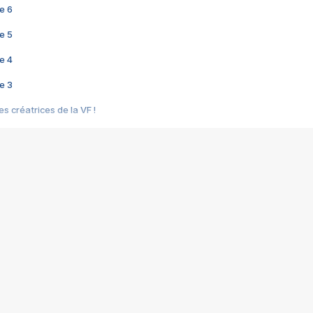
e 6
e 5
e 4
e 3
s créatrices de la VF !
e 2
e 1
e Mektoub My Love arrive enfin ! Rencontre avec Shaïn Boumedine et Sal
i : après Toni en famille
elle réalise le bouleversant Dites lui que je l'aime
ais ! Rencontre autour de Vie privée de Rebecca Zlotowski
 de Marguerite, Grave... Rencontre avec Ella Rumpf
 Les Rêveurs, un film intime sur la santé mentale