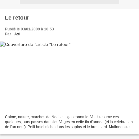
Le retour
Publié le 03/01/2009 à 16:53
Par
_Axl_
Calme, nature, marches de Noel et... gastronomie. Voici resume ces
quelques jours passes dans les Voges en cette fin d'annee (et la celebration
de l'an neuf). Petit hotel niche dans les sapins et le brouillard. Matinees tres
fraiches (jusqu'a -10) vite...