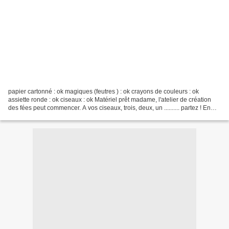
papier cartonné : ok magiques (feutres ) : ok crayons de couleurs : ok
assiette ronde : ok ciseaux : ok Matériel prêt madame, l'atelier de création
des fées peut commencer. A vos ciseaux, trois, deux, un .......... partez ! En
plein travail de création...