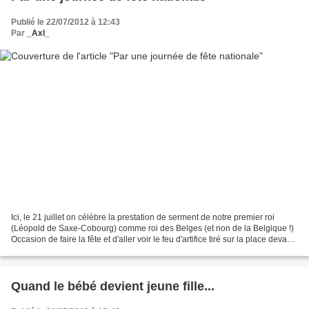
Publié le 22/07/2012 à 12:43
Par
_Axl_
Ici, le 21 juillet on célèbre la prestation de serment de notre premier roi
(Léopold de Saxe-Cobourg) comme roi des Belges (et non de la Belgique !)
Occasion de faire la fête et d'aller voir le feu d'artifice tiré sur la place devant
le Palais Royal....
Quand le bébé devient jeune fille...