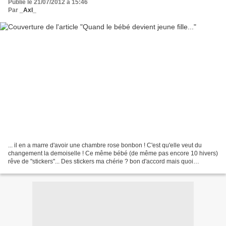
Publié le 21/07/2012 à 15:46
Par
_Axl_
... il en a marre d'avoir une chambre rose bonbon ! C'est qu'elle veut du
changement la demoiselle ! Ce même bébé (de même pas encore 10 hivers)
rêve de "stickers"... Des stickers ma chérie ? bon d'accord mais quoi
exactement... Mmmm LA question qui tue......