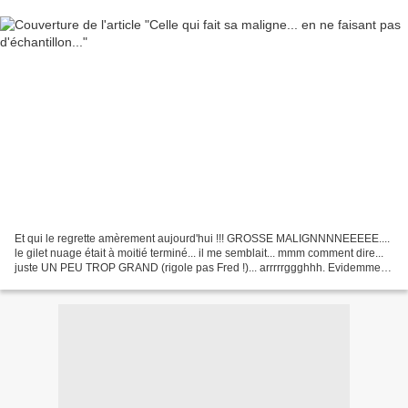
Et qui le regrette amèrement aujourd'hui !!! GROSSE MALIGNNNNEEEEE....
le gilet nuage était à moitié terminé... il me semblait... mmm comment dire...
juste UN PEU TROP GRAND (rigole pas Fred !)... arrrrrggghhh. Evidemment,
quand on n'a pas le bon numéro...