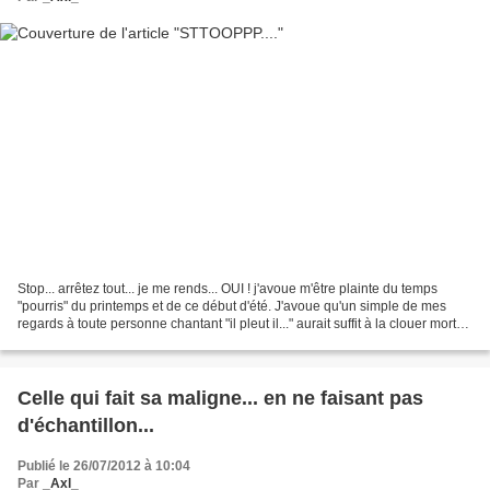
Stop... arrêtez tout... je me rends... OUI ! j'avoue m'être plainte du temps
"pourris" du printemps et de ce début d'été. J'avoue qu'un simple de mes
regards à toute personne chantant "il pleut il..." aurait suffit à la clouer morte
sur place en un instant......
Celle qui fait sa maligne... en ne faisant pas
d'échantillon...
Publié le 26/07/2012 à 10:04
Par
_Axl_