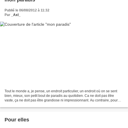
Publié le 06/08/2012 à 11:32
Par
_Axl_
Tout le monde a, je pense, un endroit particulier, un endroit où on se sent
bien, mieux, son petit bout de paradis au quotidien. Ca ne doit pas être
vaste, ça ne doit pas être grandiose ni impressionnant. Au contraire, pour
moi, il s'agit plutôt d'un...
Pour elles