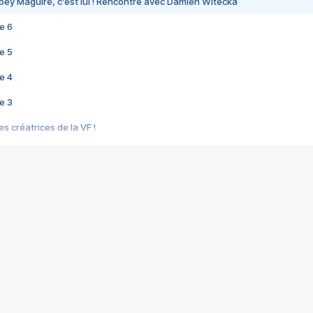
bey Maguire, c'est lui ! Rencontre avec Damien Witecka
e 6
e 5
e 4
e 3
s créatrices de la VF !
e 2
e 1
e Mektoub My Love arrive enfin ! Rencontre avec Shaïn Boumedine et Sal
i : après Toni en famille
elle réalise le bouleversant Dites lui que je l'aime
ais ! Rencontre autour de Vie privée de Rebecca Zlotowski
 de Marguerite, Grave... Rencontre avec Ella Rumpf