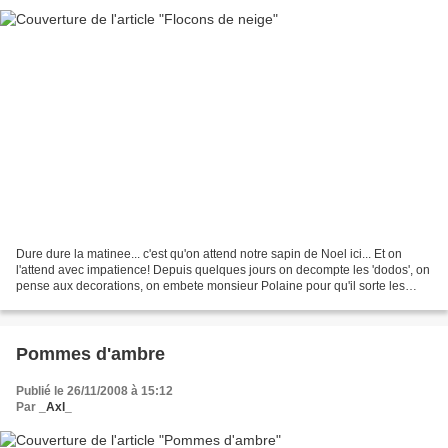
Dure dure la matinee... c'est qu'on attend notre sapin de Noel ici... Et on
l'attend avec impatience! Depuis quelques jours on decompte les 'dodos', on
pense aux decorations, on embete monsieur Polaine pour qu'il sorte les
lumieres... Finalement, on est...
Pommes d'ambre
Publié le 26/11/2008 à 15:12
Par
_Axl_