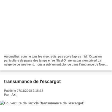
Aujourd'hui, comme tous les mercredis, pas ecole l'apres midi. Occasion
particuliere de passe des temps entre filles! On ne va pas s'en priver! La
neige de ce week-end, nous a subitement plonge dans l'ambiance de Noel
et plusieurs fois deja, au detour...
transumance de l'escargot
Publié le 07/11/2008 à 18:32
Par
_Axl_