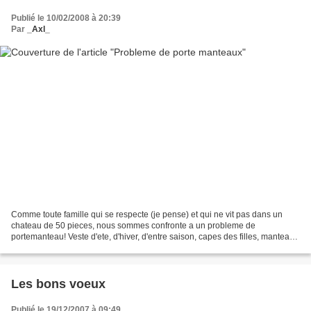
Publié le 10/02/2008 à 20:39
Par
_Axl_
Comme toute famille qui se respecte (je pense) et qui ne vit pas dans un
chateau de 50 pieces, nous sommes confronte a un probleme de
portemanteau! Veste d'ete, d'hiver, d'entre saison, capes des filles, manteau
long de maman, veste de papa... et j'en...
Les bons voeux
Publié le 19/12/2007 à 09:49