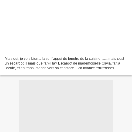
Mais oui, je vois bien... la sur l'appui de fenetre de la cuisine........ mais c'est
un escargot!!!! mais que fait-il la? Escargot de mademoiselle Olivia, fait a
l'ecole, et en transumance vers sa chambre.... ca avance trrrrrrrreees
lentement les esc...