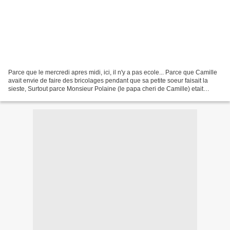
Parce que le mercredi apres midi, ici, il n'y a pas ecole... Parce que Camille
avait envie de faire des bricolages pendant que sa petite soeur faisait la
sieste, Surtout parce Monsieur Polaine (le papa cheri de Camille) etait
revenu, il y a quelques jours,...