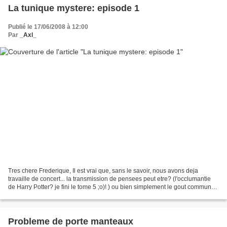
La tunique mystere: episode 1
Publié le 17/06/2008 à 12:00
Par
_Axl_
Tres chere Frederique, Il est vrai que, sans le savoir, nous avons deja
travaille de concert... la transmission de pensees peut etre? (l'occlumantie
de Harry Potter? je fini le tome 5 ;o)! ) ou bien simplement le gout commun
pour les jolies choses (ca...
Probleme de porte manteaux