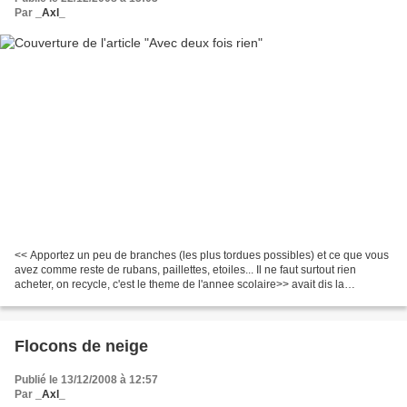
Par
_Axl_
<< Apportez un peu de branches (les plus tordues possibles) et ce que vous
avez comme reste de rubans, paillettes, etoiles... Il ne faut surtout rien
acheter, on recycle, c'est le theme de l'annee scolaire>> avait dis la
maitresse de Camille il y a quelques...
Flocons de neige
Publié le 13/12/2008 à 12:57
Par
_Axl_