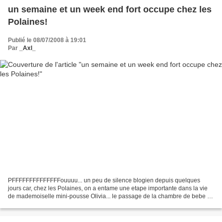
un semaine et un week end fort occupe chez les
Polaines!
Publié le 08/07/2008 à 19:01
Par
_Axl_
PFFFFFFFFFFFFFFouuuu... un peu de silence blogien depuis quelques
jours car, chez les Polaines, on a entame une etape importante dans la vie
de mademoiselle mini-pousse Olivia... le passage de la chambre de bebe a
celle de "presque" jeune fille! Hehehehe......