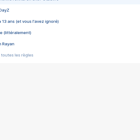
 DayZ
 a 13 ans (et vous l'avez ignoré)
e (littéralement)
im Rayan
 toutes les règles
s les jeux vidéo
us choquant de Rockstar ? - Le scandale BULLY
e plus moche de Steam
du RÊVE tourne au CAUCHEMAR
pendant 8 heures
it… à tort
umiliés par un jeu vidéo