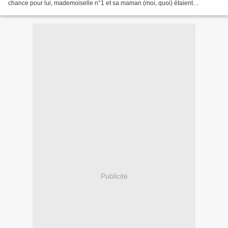
chance pour lui, mademoiselle n°1 et sa maman (moi, quoi) étaient
respectivement à l'école et au boulot...
Publicité