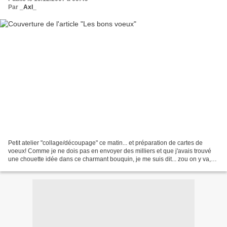
Par
_Axl_
Petit atelier "collage/découpage" ce matin... et préparation de cartes de
voeux! Comme je ne dois pas en envoyer des milliers et que j'avais trouvé
une chouette idée dans ce charmant bouquin, je me suis dit... zou on y va,
on fabrique Je me suis lancée....