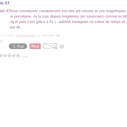
té #3
Vous connaissez certainement son très joli univers et ses magnifiques 
ur porcelaine. Je la suis depuis longtemps (en sousmarin comme on dit
og et puis c'est grâce à IG (...aahhhh instagram ce voleur de temps et
eur de...
l_ à 14:22 -
Commentaires [
…
]
- Permalien [
#
]
en
0 vote