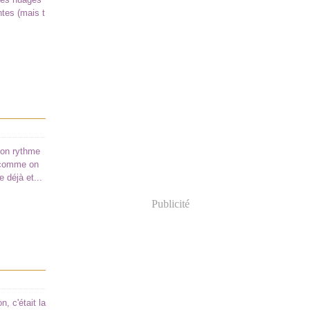
ntes (mais t
 son rythme
u comme on
 déjà et...
Publicité
, c'était la