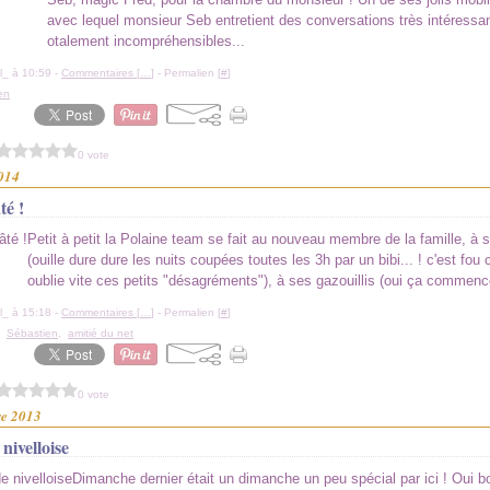
avec lequel monsieur Seb entretient des conversations très intéressa
otalement incompréhensibles...
l_ à 10:59 -
Commentaires [
…
]
- Permalien [
#
]
en
0 vote
2014
té !
Petit à petit la Polaine team se fait au nouveau membre de la famille, à
(ouille dure dure les nuits coupées toutes les 3h par un bibi... ! c'est fo
oublie vite ces petits "désagréments"), à ses gazouillis (oui ça commence
l_ à 15:18 -
Commentaires [
…
]
- Permalien [
#
]
,
Sébastien
,
amitié du net
0 vote
re 2013
nivelloise
Dimanche dernier était un dimanche un peu spécial par ici ! Oui bon