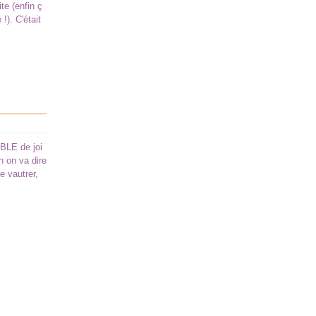
te (enfin ç
!). C'était
MBLE de joi
on on va dire
e vautrer,