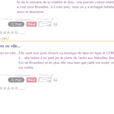
fin de la semaine de la mobilité et donc, une journée voiture interdi
a c'est pour Bruxelles, à 3 rues près, nous on y a échappé héhéhé 
aussi le deuxième...
l_ à 09:44 -
Commentaires [
…
]
- Permalien [
#
]
0 vote
e 2012
r en ville...
Elle vient tout juste d'ouvrir sa boutique de laine en ligne et CO
e... elle habite à un petit jet de pierre de l'antre aux bidouilles (b
Est de Bruxelles) et en plus elle veut bien que j'aille me rouler, m
me sniffer,...
l_ à 14:15 -
Commentaires [
…
]
- Permalien [
#
]
0 vote