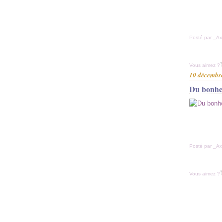
Posté par _Ax
Vous aimez ?
10 décembr
Du bonheu
Posté par _Ax
Vous aimez ?