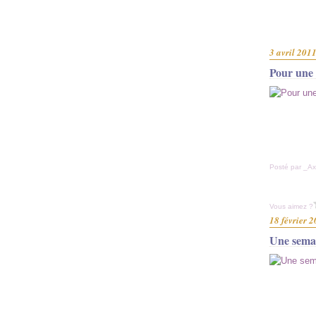
3 avril 201
Pour une p
Posté par _Ax
Vous aimez ?
18 février 
Une semai