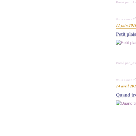
Posté par _Ax
Vous aimez ?
11 juin 201
Petit plais
Posté par _Ax
Vous aimez ?
14 avril 20
Quand troi