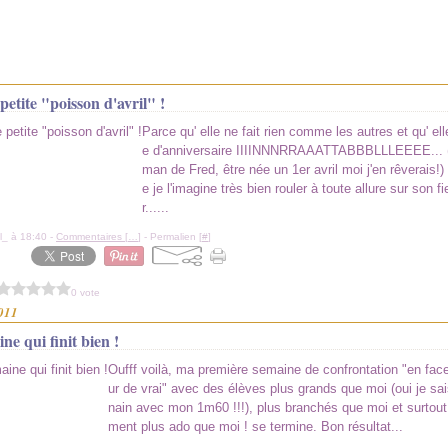
1
etite "poisson d'avril" !
Parce qu' elle ne fait rien comme les autres et qu' el
e d'anniversaire IIIINNNRRAAATTABBBLLLEEEE... 
man de Fred, être née un 1er avril moi j'en rêverais!)
e je l'imagine très bien rouler à toute allure sur son fi
r......
l_ à 18:40 -
Commentaires [
…
]
- Permalien [
#
]
0 vote
2011
ne qui finit bien !
Oufff voilà, ma première semaine de confrontation "en fac
ur de vrai" avec des élèves plus grands que moi (oui je sai
nain avec mon 1m60 !!!), plus branchés que moi et surtout..
ment plus ado que moi ! se termine. Bon résultat...