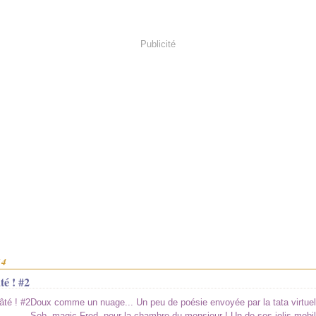
Publicité
14
té ! #2
Doux comme un nuage... Un peu de poésie envoyée par la tata virtuel
Seb, magic Fred, pour la chambre du monsieur ! Un de ses jolis mobi