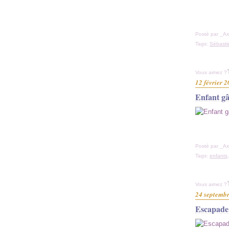
Posté par _Ax
Tags:
Sébasti
Vous aimez ?
12 février 
Enfant gâ
Posté par _Ax
Tags:
enfants
Vous aimez ?
24 septemb
Escapade 