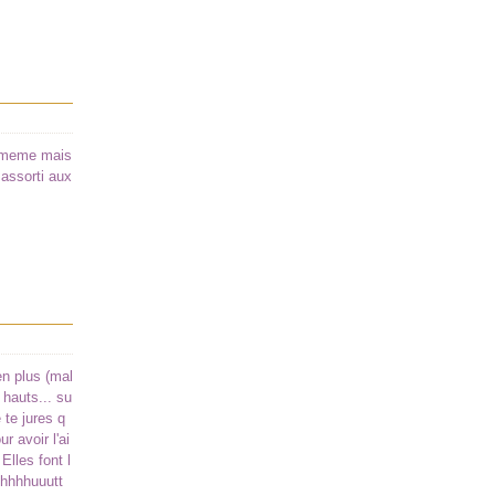
oi-meme mais
 assorti aux
en plus (mal
 hauts... su
 te jures q
r avoir l'ai
Elles font l
hhhhhuuutt