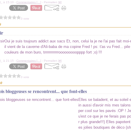
l_ à 15:10 -
Commentaires [
…
]
- Permalien [
#
]
0 vote
0
ir
Oui je suis toujours addict aux sacs Et, non, celui la je ne l'ai pas fait m
il vient de la caverne d'Ali-baba de ma copine Fred ! ps: t'as vu Fred... pile
couleurs de mon buro, trrrrrrrrrrrrooooooooopppp fort ;o) !!!
l_ à 21:15 -
Commentaires [
…
]
- Permalien [
#
]
0 vote
10
s bloggeuses se rencontrent... que font-elles
Elles se baladent, et au soleil 
in aussi d'avoir mis mes talons
per cool sur les pavés :OP ! Je
u'est ce que je ne ferais pas pou
r plus grande!!!) Elles papotent 
es jolies boutiques de déco (s