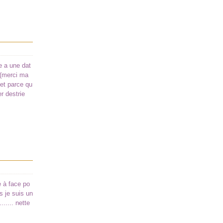
le a une dat
(merci ma
 et parce qu
er destrie
e à face po
s je suis un
..... nette