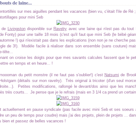
 bouts de laine...
entortillés sur mes aiguilles pendant les vacances (bien vu, c'était l'ïle de Ré ;o)
tortillages pour mini Seb
n de
Livingston
disponible sur
Ravelry
avec une laine qui n'est pas du tout l
e Fonty) pour une taille 18 mois (c'est qu'il faut que mini Seb (le bébé géan
automne !) qui n'existait pas dans les explications (non non je ne cherche pas l
ègle de 3!). Modèle facile à réaliser dans son ensemble (sans couture) mais
-tête...
nant on croise les doigts pour que mes savants calcules fassent que le pet
ettre en temps et en heure... !
moooman du petit monstre (il ne faut pas s'oublier!) c'est
Natsumi
de Brook
Holstgarn (détails sur mon ravelry). Très original à tricoter (d'un seul mor
oite...). Petites modifications, rallongé le devant/dos ainsi que les manc
très très courts... Je pense que je le refrais (mais en 3 1/4 ca prend un certai
 actuellement en pause syndicale (pas facile avec mini Seb et ses soeurs 
re un peu de temps pour coudre) mais j'ai des projets, plein de projets ... dans
s bien et passez de belles vacances !