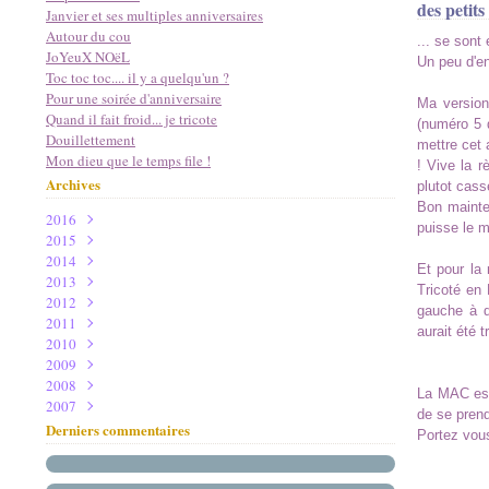
des petits
Janvier et ses multiples anniversaires
Autour du cou
... se sont 
JoYeuX NOëL
Un peu d'en
Toc toc toc.... il y a quelqu'un ?
Pour une soirée d'anniversaire
Ma versio
Quand il fait froid... je tricote
(numéro 5 d
Douillettement
mettre cet 
Mon dieu que le temps file !
! Vive la r
Archives
plutot casse
Bon mainte
2016
puisse le m
2015
Mai
(1)
2014
Avril
Décembre
(1)
(2)
Et pour la 
2013
Janvier
Novembre
Novembre
(1)
(1)
(2)
Tricoté en 
2012
Février
Octobre
Décembre
(2)
(3)
(3)
gauche à dr
2011
Janvier
Septembre
Novembre
Décembre
(2)
(11)
(5)
(4)
aurait été 
2010
Août
Octobre
Novembre
Décembre
(3)
(3)
(4)
(8)
2009
Juillet
Septembre
Octobre
Novembre
Décembre
(1)
(4)
(8)
(4)
(5)
2008
Juin
Août
Septembre
Octobre
Novembre
Décembre
(3)
(1)
(7)
(14)
(9)
(2)
La MAC est
2007
Mai
Juillet
Août
Septembre
Octobre
Novembre
Décembre
(2)
(10)
(1)
(11)
(17)
(13)
(5)
de se prend
Mars
Juin
Juillet
Août
Septembre
Octobre
Novembre
Décembre
(1)
(6)
(9)
(10)
(13)
(18)
(19)
(8)
Derniers commentaires
Portez vou
Février
Mai
Juin
Juillet
Août
Septembre
Octobre
Novembre
(3)
(3)
(10)
(6)
(4)
(21)
(13)
(16)
Janvier
Avril
Mai
Juin
Juillet
Août
Septembre
Octobre
(1)
(9)
(21)
(8)
(7)
(4)
(19)
(18)