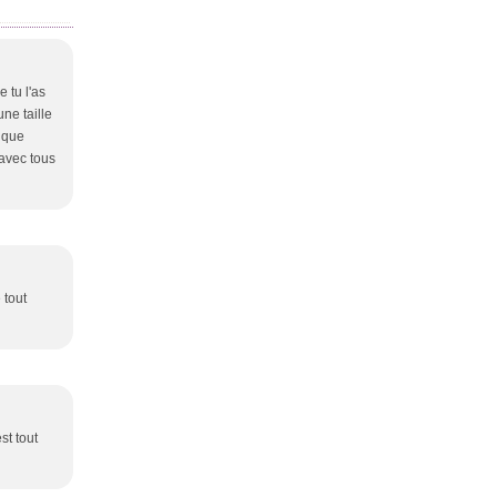
e tu l'as
ne taille
t que
 avec tous
 tout
st tout