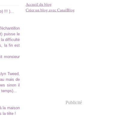
Accueil du blog
Créer un blog avec CanalBlog
 !!! )...
'échantillon
t) puisse le
a difficulté
, la fin est
it monsieur
lyn Tweed,
ceau mais de
hes sinon il
n temps)...
Publicité
à la maison
 la tête !