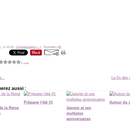
l_ à 16:40 -
Commentaires [
…
]
- Permalien [
#
]
0 vote
...
La fin des
erez aussi :
Préparer l'été #1
Autour du 
de la Reine
Janvier et ses
e
multiples
anniversaires