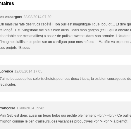
taires
les escargots
28/08/2014 07:20
Oh mais j'ai raté des trucs cet été ! Ton pull est magnifique ! quel boulot ... Et dire qu
rallongé ! Ce livingstone me plais bien aussi. Mais mon garçon (celui qui a encore u
abordable par mes mailles) a assez de pulls et sweats dans son armoire. Il faudrai
j'imagine d'utiliser ce point sur un cardigan pour mes nièces ... Ma tête va exploser
ces projets ! Bisous
Lorence
12/08/2014 17:05
J'aime beaucoup les coloris choisis pour ces deux tricots, tu es bien courageuse de
recalculer.
françoise
11/08/2014 15:42
Mini Seb est donc aussi un beau bébé qui profite pleinement .<br /> <br /> Ce pull e
mignon comme le tien d'ailleurs, des vacances productives <br /> <br /> à bientôt