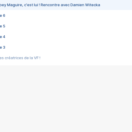
bey Maguire, c'est lui ! Rencontre avec Damien Witecka
e 6
e 5
e 4
e 3
s créatrices de la VF !
e 2
e 1
e Mektoub My Love arrive enfin ! Rencontre avec Shaïn Boumedine et Sal
i : après Toni en famille
elle réalise le bouleversant Dites lui que je l'aime
ais ! Rencontre autour de Vie privée de Rebecca Zlotowski