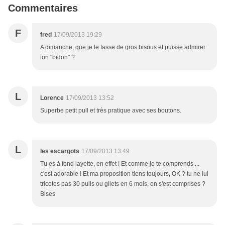
Commentaires
F
fred
17/09/2013 19:29
A dimanche, que je te fasse de gros bisous et puisse admirer
ton "bidon" ?
L
Lorence
17/09/2013 13:52
Superbe petit pull et très pratique avec ses boutons.
L
les escargots
17/09/2013 13:49
Tu es à fond layette, en effet ! Et comme je te comprends ...
c'est adorable ! Et ma proposition tiens toujours, OK ? tu ne lui
tricotes pas 30 pulls ou gilets en 6 mois, on s'est comprises ?
Bises