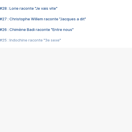
28 : Lorie raconte "Je vais vite"
#27 : Christophe Willem raconte "Jacques a dit"
#26 : Chimène Badi raconte "Entre nous"
#25 : Indochine raconte "3e sexe"
#24 : Zaho raconte "C'est chelou"
#23 : Patrick Bruel raconte "Au café des délices"
#22 : Kyo raconte "Le chemin"
#21 : Nolwenn Leroy raconte "Cassé"
#20 : Patrick Hernandez raconte "Born to be alive"
#19 : Lorie raconte "Près de moi"
#18 : Michael Jones raconte "A nos actes manqués" (avec Jean-Jacque
#17 : Khaled raconte "Aïcha"