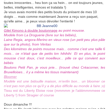
toutes innocentes... heu bon ça va hein... on est toujours jeunes,
belles, intelligentes, minces et tralalala !)
Je vous avais montré des petits bouts du présent de mes 10
doigts ... mais comme maintenant Jeanne a reçu son paquet,
qu'elle aime... je peux vous dévoiler l'entierté !
Gilet
Kimono à double boutonnage
au point mousse.
Modèle from La Droguerie (livre sur les bébés),
Laine Regia, angora-Merino en vieux rose (un petit peu plus pâle
que sur la photo), from Véritas
Des kilomètres de points mousse mais... comme c'est une taille 6
mois... ce n'était que de petits km hihihihi Et en plus, le point
mousse c'est doux, c'est moeilleux... pille ce qui convient aux
bébés
Boutons Petit Pan, je vous prie... (trouvé chez Créacorner, les
Bruxelloises... il y a même les tissus maintenant)
Bloomer
Modèle est une bidouille maison, m'enfin bon... un bloomer ce
n'est pas non plus ce qu'il y a de plus difficile au monde à faire ;o)
Tissu est du Liberty Eloise rose (mmmmm je l'aiiiiimmmmeee ce
Liberty !) from Stragier of course
Doux dimanche !!!