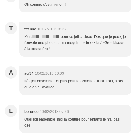
Oh comme c'est mignon !
T
titanne
10/02/2013 18:37
Merciiiiiiiiiiiiiiiiiiiiiiiiiiiiii pour ce joli cadeau. Dès que je peux, je
t'envoie une photo du mannequin :-)<br /> <br /> Gros bisous
à la couturière !
A
au 34
10/02/2013 10:03
très joli ensemble ! et puis pour les calories, il fait froid, alors
au diable l'avarice !
L
Lorence
10/02/2013 07:36
Quel joli ensemble, moi la couture pour enfants je n'ai pas
osé.