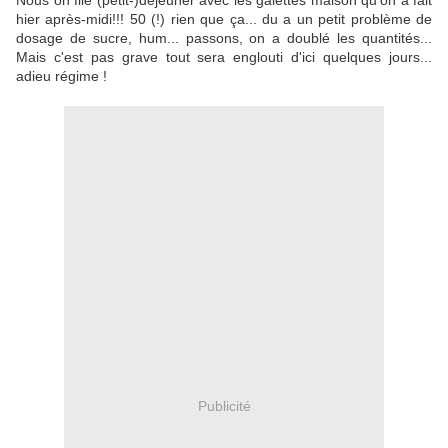
Nous on file (petit-)déjeuner avec les galettes maison qu'on a fait
hier après-midi!!! 50 (!) rien que ça... du a un petit problème de
dosage de sucre, hum... passons, on a doublé les quantités...
Mais c'est pas grave tout sera englouti d'ici quelques jours...
adieu régime !
Publicité