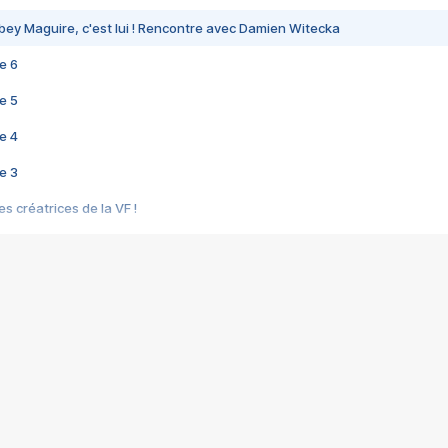
bey Maguire, c'est lui ! Rencontre avec Damien Witecka
e 6
e 5
e 4
e 3
s créatrices de la VF !
e 2
e 1
e Mektoub My Love arrive enfin ! Rencontre avec Shaïn Boumedine et Sal
i : après Toni en famille
elle réalise le bouleversant Dites lui que je l'aime
ais ! Rencontre autour de Vie privée de Rebecca Zlotowski