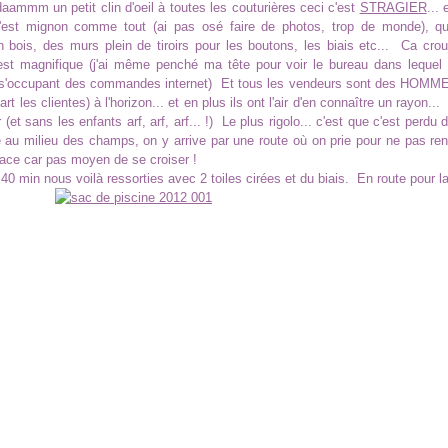
daammm un petit clin d'oeil à toutes les couturières ceci c'est
STRAGIER
... 
r c'est mignon comme tout (ai pas osé faire de photos, trop de monde), qu
 bois, des murs plein de tiroirs pour les boutons, les biais etc... Ca cro
'est magnifique (j'ai même penché ma tête pour voir le bureau dans lequel 
s'occupant des commandes internet) Et tous les vendeurs sont des HOMM
t les clientes) à l'horizon... et en plus ils ont l'air d'en connaître un rayon...
 (et sans les enfants arf, arf, arf... !) Le plus rigolo... c'est que c'est perdu
ge au milieu des champs, on y arrive par une route où on prie pour ne pas re
face car pas moyen de se croiser !
40 min nous voilà ressorties avec 2 toiles cirées et du biais. En route pour l