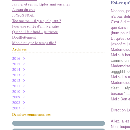
Est-ce qu'
Janvier et ses multiples anniversaires
Autour du cou
Naannn, pa
JoYeuX NOëL
n'a pas déf
Toc toc toc.... il y a quelqu'un ?
C'est-à-dir
Pour une soirée d'anniversaire
que dans mo
Quand il fait froid... je tricote
(hum pour l
Douillettement
Et qu'est c
Mon dieu que le temps file !
j'exagère j
Archives
Mademoisell
Moi :- A b
2016
comme un p
2015
Mai
(1)
Mademoisel
2014
Avril
Décembre
(1)
(2)
arggghhh de
2013
Janvier
Novembre
Novembre
(1)
(1)
(2)
Moi :- Il a
2012
Février
Octobre
Décembre
(2)
(3)
(3)
Mademoisel
2011
Janvier
Septembre
Novembre
Décembre
(2)
(11)
(5)
(4)
c'est rép
2010
Août
Octobre
Novembre
Décembre
(3)
(3)
(4)
(8)
besace
"..
2009
Juillet
Septembre
Octobre
Novembre
Décembre
(1)
(4)
(8)
(4)
(5)
Moi : Bon e
2008
Juin
Août
Septembre
Octobre
Novembre
Décembre
(3)
(1)
(7)
(14)
(9)
(2)
2007
Mai
Juillet
Août
Septembre
Octobre
Novembre
Décembre
(2)
(10)
(1)
(11)
(17)
(13)
(5)
Direction L
Mars
Juin
Juillet
Août
Septembre
Octobre
Novembre
Décembre
(1)
(6)
(9)
(10)
(13)
(18)
(19)
(8)
Derniers commentaires
Février
Mai
Juin
Juillet
Août
Septembre
Octobre
Novembre
(3)
(3)
(10)
(6)
(4)
(21)
(13)
(16)
Allez, allez
Janvier
Avril
Mai
Juin
Juillet
Août
Septembre
Octobre
(1)
(9)
(21)
(8)
(7)
(4)
(19)
(18)
Non, toujou