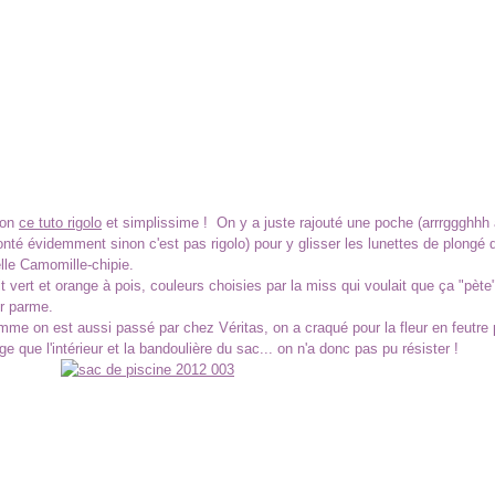
lon
ce tuto rigolo
et simplissime ! On y a juste rajouté une poche (arrrggghhh
onté évidemment sinon c'est pas rigolo) pour y glisser les lunettes de plongé 
le Camomille-chipie.
t vert et orange à pois, couleurs choisies par la miss qui voulait que ça "pète"
r parme.
mme on est aussi passé par chez Véritas, on a craqué pour la fleur en feutre p
 que l'intérieur et la bandoulière du sac... on n'a donc pas pu résister !