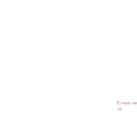
Et vous sav
;o)