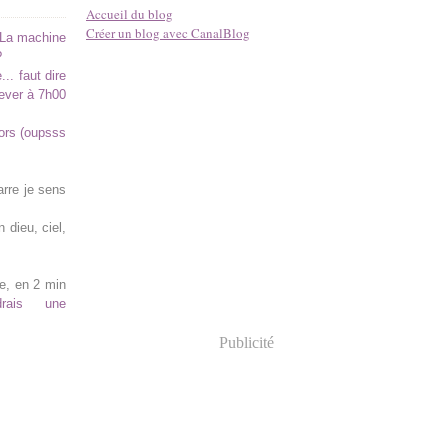
Accueil du blog
Créer un blog avec CanalBlog
 La machine
?
.. faut dire
lever à 7h00
hors (oupsss
arre je sens
 dieu, ciel,
, en 2 min
rais une
Publicité