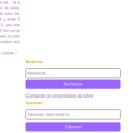
et oui... et à
e de jolies
ule sous les
il y avait 3
ES, pas une
 C'est sur je
 dans un tout
ncontrer une
a couture !
Recherche
Contacter le propriétaire du blog
Newsletter