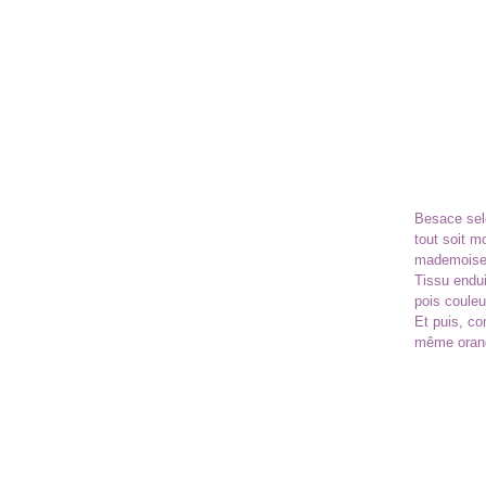
Besace se
tout soit m
mademoisel
Tissu endui
pois couleu
Et puis, co
même orange