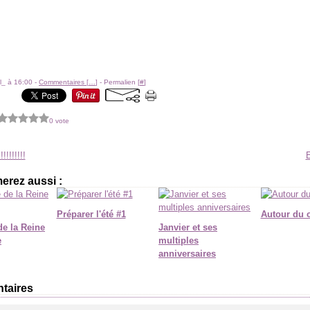
l_ à 16:00 -
Commentaires [
…
]
- Permalien [
#
]
0 vote
!!!!!!!!!
erez aussi :
Préparer l'été #1
Autour du 
de la Reine
Janvier et ses
e
multiples
anniversaires
taires