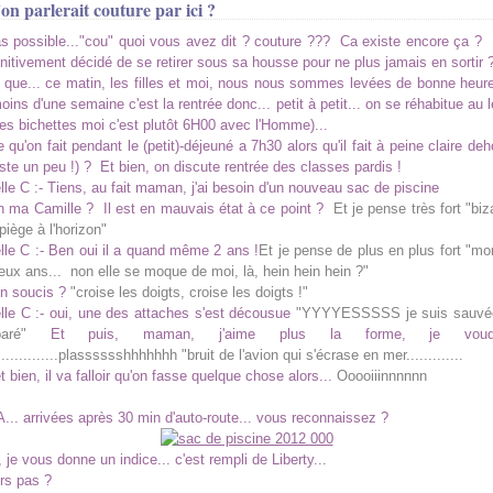
on parlerait couture par ici ?
s possible..."cou" quoi vous avez dit ? couture ??? Ca existe encore ça ?
initivement décidé de se retirer sous sa housse pour ne plus jamais en sortir 
e que... ce matin, les filles et moi, nous nous sommes levées de bonne heure.
ins d'une semaine c'est la rentrée donc... petit à petit... on se réhabitue au 
es bichettes moi c'est plutôt 6H00 avec l'Homme)...
e qu'on fait pendant le (petit)-déjeuné a 7h30 alors qu'il fait à peine claire de
uste un peu !) ? Et bien, on discute rentrée des classes pardis !
e C :- Tiens, au fait maman, j'ai besoin d'un nouveau sac de piscine
on ma Camille ? Il est en mauvais état à ce point ?
Et je pense très fort "biz
iège à l'horizon"
le C :- Ben oui il a quand même 2 ans !
Et je pense de plus en plus fort "mon
ux ans... non elle se moque de moi, là, hein hein hein ?"
 un soucis ?
"croise les doigts, croise les doigts !"
le C :- oui, une des attaches s'est décousue
"YYYYESSSSS je suis sauvée
aré"
Et puis, maman, j'aime plus la forme, je voud
...............plasssssshhhhhhh "bruit de l'avion qui s'écrase en mer.............
t bien, il va falloir qu'on fasse quelque chose alors...
Ooooiiinnnnnn
A... arrivées après 30 min d'auto-route... vous reconnaissez ?
, je vous donne un indice... c'est rempli de Liberty...
rs pas ?