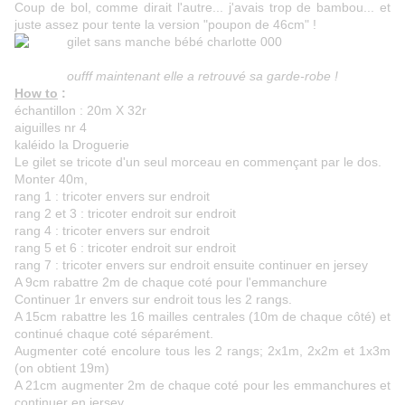
Coup de bol, comme dirait l'autre... j'avais trop de bambou... et
juste assez pour tente la version "poupon de 46cm" !
oufff maintenant elle a retrouvé sa garde-robe !
How to
:
échantillon : 20m X 32r
aiguilles nr 4
kaléido la Droguerie
Le gilet se tricote d'un seul morceau en commençant par le dos.
Monter 40m,
rang 1 : tricoter envers sur endroit
rang 2 et 3 : tricoter endroit sur endroit
rang 4 : tricoter envers sur endroit
rang 5 et 6 : tricoter endroit sur endroit
rang 7 : tricoter envers sur endroit ensuite continuer en jersey
A 9cm rabattre 2m de chaque coté pour l'emmanchure
Continuer 1r envers sur endroit tous les 2 rangs.
A 15cm rabattre les 16 mailles centrales (10m de chaque côté) et
continué chaque coté séparément.
Augmenter coté encolure tous les 2 rangs; 2x1m, 2x2m et 1x3m
(on obtient 19m)
A 21cm augmenter 2m de chaque coté pour les emmanchures et
continuer en jersey.