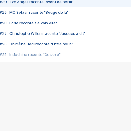
#30 : Eve Angeli raconte "Avant de partir"
#29 : MC Solaar raconte "Bouge de là"
28 : Lorie raconte "Je vais vite"
#27 : Christophe Willem raconte "Jacques a dit"
#26 : Chimène Badi raconte "Entre nous"
#25 : Indochine raconte "3e sexe"
#24 : Zaho raconte "C'est chelou"
#23 : Patrick Bruel raconte "Au café des délices"
#22 : Kyo raconte "Le chemin"
#21 : Nolwenn Leroy raconte "Cassé"
#20 : Patrick Hernandez raconte "Born to be alive"
#19 : Lorie raconte "Près de moi"
#18 : Michael Jones raconte "A nos actes manqués" (avec Jean-Jacque