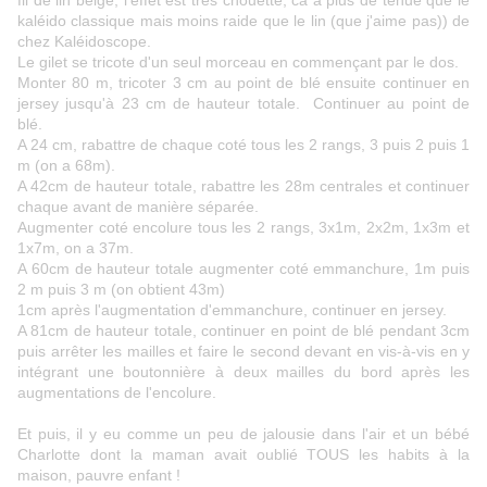
fil de lin beige, l'effet est très chouette, ca a plus de tenue que le
kaléido classique mais moins raide que le lin (que j'aime pas)) de
chez Kaléidoscope.
Le gilet se tricote d'un seul morceau en commençant par le dos.
Monter 80 m, tricoter 3 cm au point de blé ensuite continuer en
jersey jusqu'à 23 cm de hauteur totale. Continuer au point de
blé.
A 24 cm, rabattre de chaque coté tous les 2 rangs, 3 puis 2 puis 1
m (on a 68m).
A 42cm de hauteur totale, rabattre les 28m centrales et continuer
chaque avant de manière séparée.
Augmenter coté encolure tous les 2 rangs, 3x1m, 2x2m, 1x3m et
1x7m, on a 37m.
A 60cm de hauteur totale augmenter coté emmanchure, 1m puis
2 m puis 3 m (on obtient 43m)
1cm après l'augmentation d'emmanchure, continuer en jersey.
A 81cm de hauteur totale, continuer en point de blé pendant 3cm
puis arrêter les mailles et faire le second devant en vis-à-vis en y
intégrant une boutonnière à deux mailles du bord après les
augmentations de l'encolure.
Et puis, il y eu comme un peu de jalousie dans l'air et un bébé
Charlotte dont la maman avait oublié TOUS les habits à la
maison, pauvre enfant !