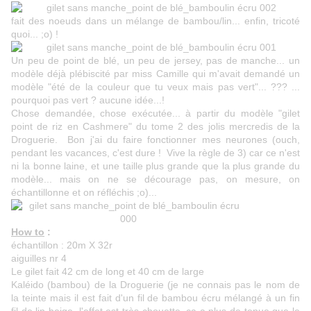
fait des noeuds dans un mélange de bambou/lin... enfin, tricoté
quoi... ;o) !
Un peu de point de blé, un peu de jersey, pas de manche... un
modèle déjà plébiscité par miss Camille qui m'avait demandé un
modèle "été de la couleur que tu veux mais pas vert"... ??? ...
pourquoi pas vert ? aucune idée...!
Chose demandée, chose exécutée... à partir du modèle "gilet
point de riz en Cashmere" du tome 2 des jolis mercredis de la
Droguerie. Bon j'ai du faire fonctionner mes neurones (ouch,
pendant les vacances, c'est dure ! Vive la règle de 3) car ce n'est
ni la bonne laine, et une taille plus grande que la plus grande du
modèle... mais on ne se décourage pas, on mesure, on
échantillonne et on réfléchis ;o)...
How to
:
échantillon : 20m X 32r
aiguilles nr 4
Le gilet fait 42 cm de long et 40 cm de large
Kaléido (bambou) de la Droguerie (je ne connais pas le nom de
la teinte mais il est fait d'un fil de bambou écru mélangé à un fin