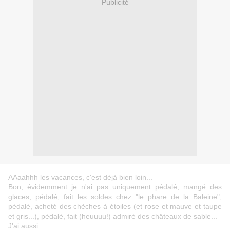
Publicité
AAaahhh les vacances, c'est déjà bien loin...
Bon, évidemment je n'ai pas uniquement pédalé, mangé des
glaces, pédalé, fait les soldes chez "
le phare de la Baleine
",
pédalé, acheté des chèches à étoiles (et rose et mauve et taupe
et gris...), pédalé, fait (heuuuu!) admiré des châteaux de sable...
J'ai aussi...