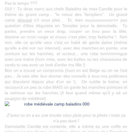
Pas le temps ???
OUI ! Tu diras merci aux chefs Baladins de miss Camille pour le
thème du grand camp... "le retour des Templiers". Un grand
camp
déguisé
s'il vous plait... Et, bien suuuuuuuuuurrrrr pas
question d'être déguisée en Templier pour la demoiselle. Tu
parles, prendre un vieux drap, couper un trou pour la tête,
dessine un croix rouge et zouuu c'est plier, trop fastoche ! Non
non, elle ce qu'elle veut c'est un habit de gente dame (même
qu'elle a été voir sur internet), avec des manches en pointe, une
ceinture sur les hanches, et surtout... une robe lonnnnnnngue
avec une traine (hum miss, avec les bottes ou tes chaussures de
rando tu vas avoir un look d'enfer ma fille !)
Bon on a trouvé un compromis (hum on est Belge ou on ne l'est
pas... Je vais aller leur donner des conseils à tous nos politiciens
qui discutent depuis plus d'un an !). On oublie la traîne, on
raccourcit un peu la robe MAIS on garde les manches pointues et
la ceinture sur les hanches (il faut quand même qu'il y ait un
soupçon de médiéval).
Z'avez vu on a eu une trouée sans pluie pour la photo ! mais ça
n'a pas duré !
Damoiselle Camille est contente, elle a même eu une coiffe en