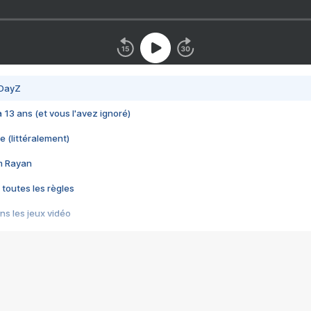
 DayZ
 a 13 ans (et vous l'avez ignoré)
e (littéralement)
im Rayan
 toutes les règles
s les jeux vidéo
us choquant de Rockstar ? - Le scandale BULLY
e plus moche de Steam
du RÊVE tourne au CAUCHEMAR