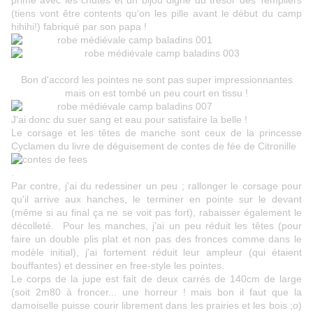
prime avec les chutes et un bijou digne du trésor des Templiers
(tiens vont être contents qu'on les pille avant le début du camp
hihihi!) fabriqué par son papa !
Bon d'accord les pointes ne sont pas super impressionnantes
mais on est tombé un peu court en tissu !
J'ai donc du suer sang et eau pour satisfaire la belle !
Le corsage et les têtes de manche sont ceux de la princesse
Cyclamen du livre de déguisement de contes de fée de Citronille
.
Par contre, j'ai du redessiner un peu ; rallonger le corsage pour
qu'il arrive aux hanches, le terminer en pointe sur le devant
(même si au final ça ne se voit pas fort), rabaisser également le
décolleté. Pour les manches, j'ai un peu réduit les têtes (pour
faire un double plis plat et non pas des fronces comme dans le
modèle initial), j'ai fortement réduit leur ampleur (qui étaient
bouffantes) et dessiner en free-style les pointes.
Le corps de la jupe est fait de deux carrés de 140cm de large
(soit 2m80 à froncer... une horreur ! mais bon il faut que la
damoiselle puisse courir librement dans les prairies et les bois ;o)