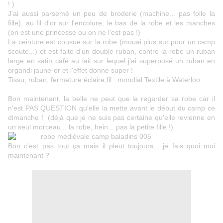
! )
J'ai aussi parsemé un peu de broderie (machine... pas folle la
fille), au fil d'or sur l'encolure, le bas de la robe et les manches
(on est une princesse ou on ne l'est pas !)
La ceinture est cousue sur la robe (mouai plus sur pour un camp
scoute...) et est faite d'un double ruban, contre la robe un ruban
large en satin café au lait sur lequel j'ai superposé un ruban en
organdi jaune-or et l'effet donne super !
Tissu, ruban, fermeture éclaire,fil : mondial Textile à Waterloo
Bon maintenant, la belle ne peut que la regarder sa robe car il
n'est PAS QUESTION qu'elle la mette avant le début du camp ce
dimanche ! (déjà que je ne suis pas certaine qu'elle revienne en
un seul morceau... la robe, hein... pas la petite fille !)
Bon c'est pas tout ça mais il pleut toujours... je fais quoi moi
maintenant ?