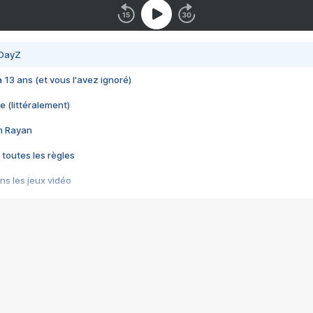
 DayZ
 a 13 ans (et vous l'avez ignoré)
e (littéralement)
im Rayan
 toutes les règles
s les jeux vidéo
us choquant de Rockstar ? - Le scandale BULLY
e plus moche de Steam
du RÊVE tourne au CAUCHEMAR
pendant 8 heures
it… à tort