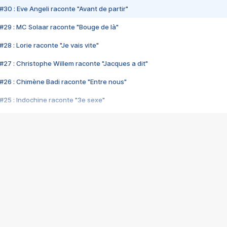
#30 : Eve Angeli raconte "Avant de partir"
#29 : MC Solaar raconte "Bouge de là"
28 : Lorie raconte "Je vais vite"
#27 : Christophe Willem raconte "Jacques a dit"
#26 : Chimène Badi raconte "Entre nous"
#25 : Indochine raconte "3e sexe"
#24 : Zaho raconte "C'est chelou"
#23 : Patrick Bruel raconte "Au café des délices"
#22 : Kyo raconte "Le chemin"
#21 : Nolwenn Leroy raconte "Cassé"
#20 : Patrick Hernandez raconte "Born to be alive"
#19 : Lorie raconte "Près de moi"