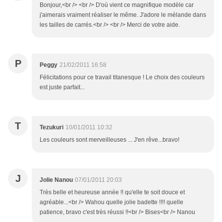
Bonjour,<br /> <br /> D'où vient ce magnifique modèle car
j'aimerais vraiment réaliser le même. J'adore le mélande dans
les tailles de carrés.<br /> <br /> Merci de votre aide.
P
Peggy
21/02/2011 16:58
Félicitations pour ce travail titanesque ! Le choix des couleurs
est juste parfait...
T
Tezukuri
10/01/2011 10:32
Les couleurs sont merveilleuses ... J'en rêve...bravo!
J
Jolie Nanou
07/01/2011 20:03
Très belle et heureuse année !! qu'elle te soit douce et
agréable...<br /> Wahou quelle jolie badette !!!! quelle
patience, bravo c'est très réussi !!<br /> Bises<br /> Nanou