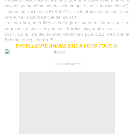
- toute occasion est bonne pour que je la traîne avec moi (hum
soyons quand même sérieux, elle ne quitte pas la maison hihihi !)
- personne, j'ai bien dit PERSONNE n'a le droit de la toucher sans
une surveillance drastique de ma part...
- et non non, mes filles chéries, je ne vous en fait pas une, ni
pour vous, ni pour vos poupées, Barbies, play-mobiles etc...
Donc, sur la liste des bonnes résolutions pour 2011, c'est bon la
Babette, je peux barrer !!!
EXCELLENTE ANNEE 2011 A VOUS TOUS !!!
c
rédit photo internet