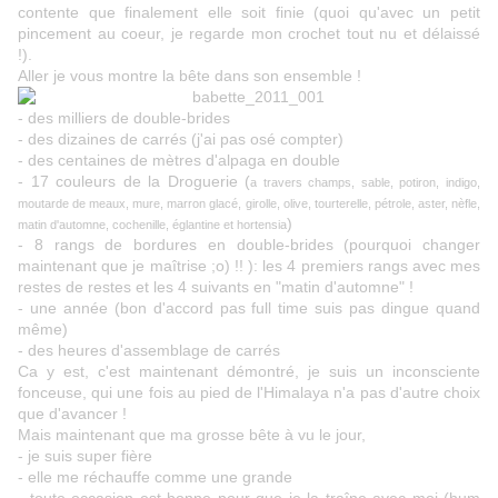
contente que finalement elle soit finie (quoi qu'avec un petit
pincement au coeur, je regarde mon crochet tout nu et délaissé
!).
Aller je vous montre la bête dans son ensemble !
- des milliers de double-brides
- des dizaines de carrés (j'ai pas osé compter)
- des centaines de mètres d'alpaga en double
- 17 couleurs de la Droguerie (
a travers champs, sable, potiron, indigo,
moutarde de meaux, mure, marron glacé, girolle, olive, tourterelle, pétrole, aster, nèfle,
)
matin d'automne, cochenille, églantine et hortensia
- 8 rangs de bordures en double-brides (pourquoi changer
maintenant que je maîtrise ;o) !! ): les 4 premiers rangs avec mes
restes de restes et les 4 suivants en "matin d'automne" !
- une année (bon d'accord pas full time suis pas dingue quand
même)
- des heures d'assemblage de carrés
Ca y est, c'est maintenant démontré, je suis un inconsciente
fonceuse, qui une fois au pied de l'Himalaya n'a pas d'autre choix
que d'avancer !
Mais maintenant que ma grosse bête à vu le jour,
- je suis super fière
- elle me réchauffe comme une grande