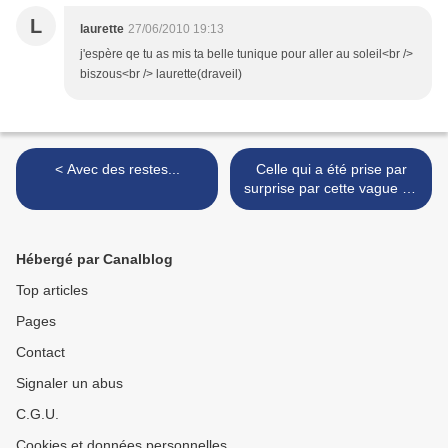
L
laurette
27/06/2010 19:13
j'espère qe tu as mis ta belle tunique pour aller au soleil<br />
biszous<br /> laurette(draveil)
< Avec des restes...
Celle qui a été prise par
surprise par cette vague de
chaleur >
Hébergé par Canalblog
Top articles
Pages
Contact
Signaler un abus
C.G.U.
Cookies et données personnelles