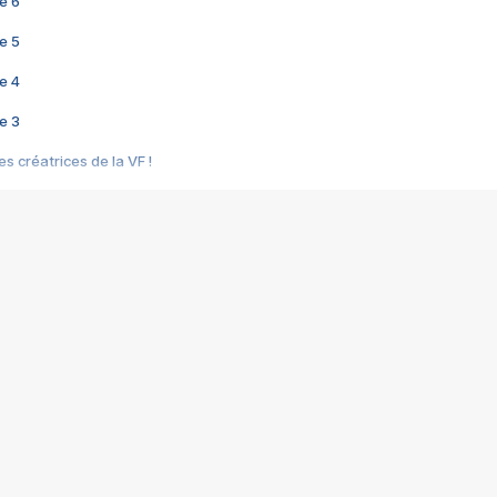
e 6
e 5
e 4
e 3
s créatrices de la VF !
e 2
e 1
e Mektoub My Love arrive enfin ! Rencontre avec Shaïn Boumedine et Sal
i : après Toni en famille
elle réalise le bouleversant Dites lui que je l'aime
ais ! Rencontre autour de Vie privée de Rebecca Zlotowski
 de Marguerite, Grave... Rencontre avec Ella Rumpf
 Les Rêveurs, un film intime sur la santé mentale