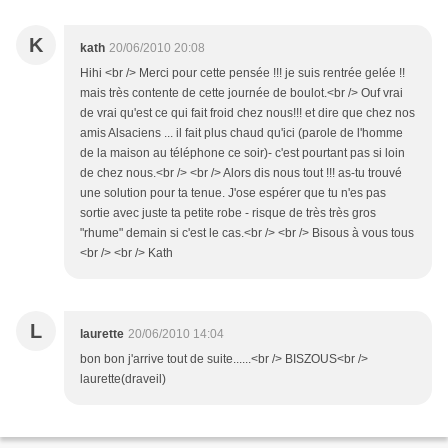
K
kath
20/06/2010 20:08
Hihi <br /> Merci pour cette pensée !!! je suis rentrée gelée !!
mais très contente de cette journée de boulot.<br /> Ouf vrai
de vrai qu'est ce qui fait froid chez nous!!! et dire que chez nos
amis Alsaciens ... il fait plus chaud qu'ici (parole de l'homme
de la maison au téléphone ce soir)- c'est pourtant pas si loin
de chez nous.<br /> <br /> Alors dis nous tout !!! as-tu trouvé
une solution pour ta tenue. J'ose espérer que tu n'es pas
sortie avec juste ta petite robe - risque de très très gros
"rhume" demain si c'est le cas.<br /> <br /> Bisous à vous tous
<br /> <br /> Kath
L
laurette
20/06/2010 14:04
bon bon j'arrive tout de suite......<br /> BISZOUS<br />
laurette(draveil)