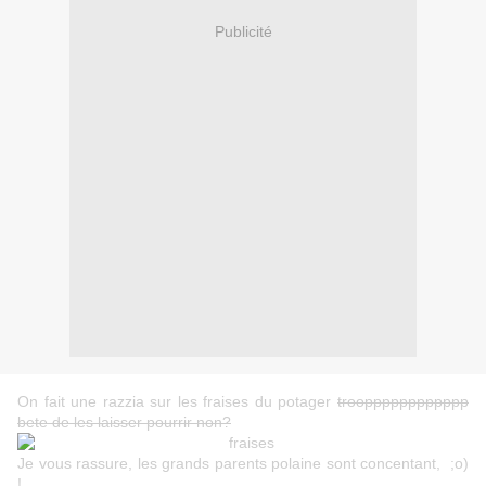
Publicité
On fait une razzia sur les fraises du potager
troopppppppppppp
bete de les laisser pourrir non?
Je vous rassure, les grands parents polaine sont concentant, ;o)
!