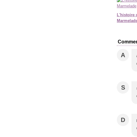
L'histoire 
Marmelad
Commen
A
S
D