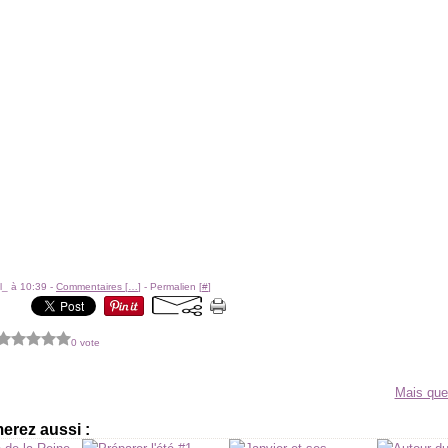
l_ à 10:39 -
Commentaires [
…
]
- Permalien [
#
]
0 vote
Mais que 
erez aussi :