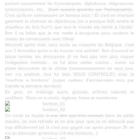
parlant couramment de tryceratopses, diplodocus, stégosaures,
tyrannosaures, etc...
(hum aucune garantie sur l'hortographe).
C'est qu'ils en connaissent un fameux bout ! Et c'est en chantant
gaiement la chanson du diplodocus (on a presque failli rendre le
chauffeur du bus fou!!!) que tout le monde est rentré à l'école!
Bon il va falloir que je me mette à bouquiner pour soutenir le
niveau de conversation avec Olivia!
Mercredi après midi, sans école au royaume de Belgique, c'est
aux 2 donzelles qu'on a du trouver une activité! Bon d'accord on
laisse tomber les dinosaures (il ne faut pas non plus risquer
l'indigestion mentale... ce fut donc atelier cuisine... mmm ou
plutot découverte de la chimie (nooooooooonnnn on vous jure,
rien n'a explosé, tout fut bien SOUS CONTROLE!) avec la
"machine a bonbons" (super cadeau d'anniversaire recu par
Camille la semaine dernière)
En gros, on mélange sucre, glucose, arômes naturels et
acidifiant. Nous on a choisi; réglisse, fraise et mandarine.
On coule ce liquide
à vrai dire pas très avenant
dans de petits
moules, on met refroidir et on prie pour que ca se démoule pas
trop difficilement (et là c'est pas gagné car après presque 3h on
n'a su démouler qu'environ 1/4 des bonbons...)