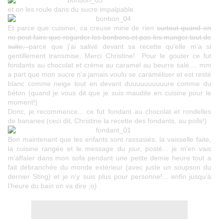
et on les roule dans du sucre impalpable.
Et parce que cuisiner, ca creuse mine de rien
surtout quand on
ne peut faire que regarder les bonbons et pas les manger tout de
suite,
parce que j'ai salivé devant
sa recette
qu'elle m'a si
gentillement transmise, Merci Christine! Pour le gouter ce fut
fondants au chocolat et crème au caramel au beurre salé.... mm
a part que mon sucre n'a jamais voulu se caraméliser et est resté
blanc comme neige tout en devant duuuuuuuuuure comme du
béton (quand je vous dit que je suis maudite en cuisine pour le
moment!)
Donc, je recommence... ce fut fondant au chocolat et rondelles
de bananes (ceci dit, Christine la recette des fondants, au poils!)
Bon maintenant que les enfants sont rassasiés, la vaisselle faite,
la cuisine rangée et le message du jour, posté... je m'en vais
m'affaler dans mon sofa pendant une petite demie heure tout a
fait débranchée du monde extérieur (avec juste un soupson du
dernier Sting
) et je n'y suis plus pour personne!... enfin jusqu'à
l'heure du bain on va dire ;o)