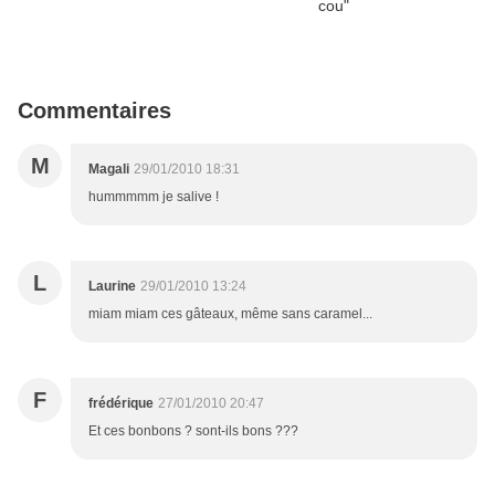
Commentaires
M
Magali
29/01/2010 18:31
hummmmm je salive !
L
Laurine
29/01/2010 13:24
miam miam ces gâteaux, même sans caramel...
F
frédérique
27/01/2010 20:47
Et ces bonbons ? sont-ils bons ???