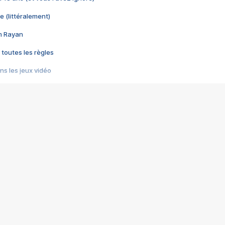
e (littéralement)
im Rayan
 toutes les règles
s les jeux vidéo
us choquant de Rockstar ? - Le scandale BULLY
e plus moche de Steam
du RÊVE tourne au CAUCHEMAR
pendant 8 heures
it… à tort
umiliés par un jeu vidéo
ire - Final Fantasy 8
ti un empire - Age of Empires