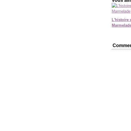
Vous aim
L'histoire 
Marmelad
Commen