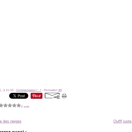
l_ à 11:33 -
Commentaires [
…
]
- Permalien [
#
]
0 vote
e des neiges
Oufff just