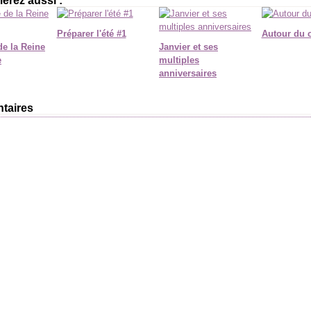
erez aussi :
Préparer l'été #1
Autour du 
de la Reine
Janvier et ses
e
multiples
anniversaires
taires