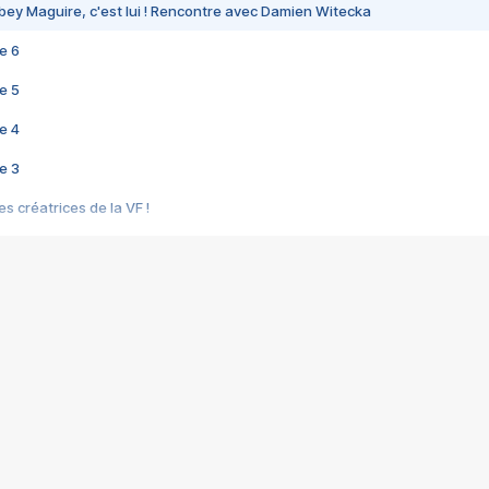
bey Maguire, c'est lui ! Rencontre avec Damien Witecka
e 6
e 5
e 4
e 3
s créatrices de la VF !
e 2
e 1
e Mektoub My Love arrive enfin ! Rencontre avec Shaïn Boumedine et Sal
i : après Toni en famille
elle réalise le bouleversant Dites lui que je l'aime
ais ! Rencontre autour de Vie privée de Rebecca Zlotowski
 de Marguerite, Grave... Rencontre avec Ella Rumpf