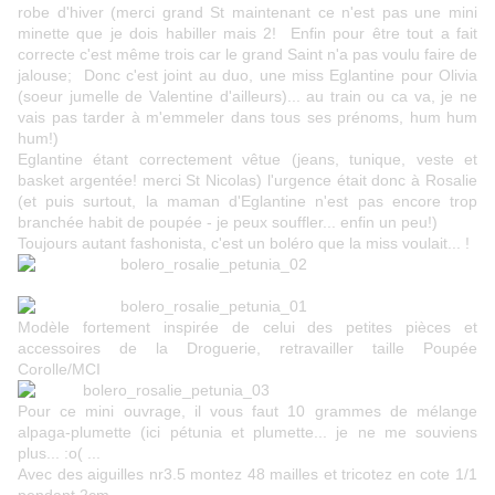
robe d'hiver (merci grand St maintenant ce n'est pas une mini
minette que je dois habiller mais 2! Enfin pour être tout a fait
correcte c'est même trois car le grand Saint n'a pas voulu faire de
jalouse; Donc c'est joint au duo, une miss Eglantine pour Olivia
(soeur jumelle de Valentine d'ailleurs)... au train ou ca va, je ne
vais pas tarder à m'emmeler dans tous ses prénoms, hum hum
hum!)
Eglantine étant correctement vêtue (jeans, tunique, veste et
basket argentée! merci St Nicolas) l'urgence était donc à Rosalie
(et puis surtout, la maman d'Eglantine n'est pas encore trop
branchée habit de poupée - je peux souffler... enfin un peu!)
Toujours autant fashonista, c'est un boléro que la miss voulait... !
Modèle fortement inspirée de celui des petites pièces et
accessoires de la Droguerie, retravailler taille Poupée
Corolle/MCI
Pour ce mini ouvrage, il vous faut 10 grammes de mélange
alpaga-plumette (ici pétunia et plumette... je ne me souviens
plus... :o( ...
Avec des aiguilles nr3.5 montez 48 mailles et tricotez en cote 1/1