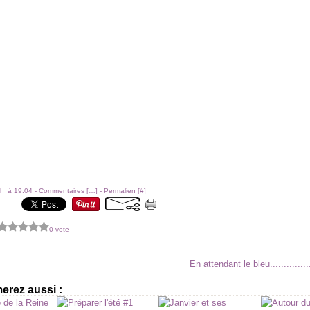
l_ à 19:04 -
Commentaires [
…
]
- Permalien [
#
]
0 vote
En attendant le bleu.............
erez aussi :