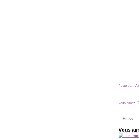
Posté par _Ax
Vous aimez ?
Finies
Vous aim