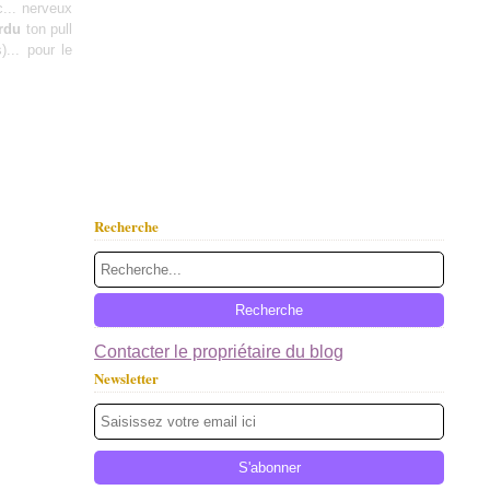
c... nerveux
rdu
ton pull
... pour le
Recherche
Contacter le propriétaire du blog
Newsletter