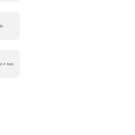
Je
br /> bon