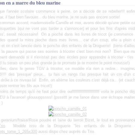
on en a marre du bleu marine
e l'année scolaire commence à peine, on a décidé de se rebeller!!! enfin..
r, il faut bien l'avouer... du bleu marine, je ne suis pas encore sortie!
 commun accord, mademoiselle Camille et moi, avons décidé qu'une petite ca
isquettes (qui ne vont pas tarder a s'annoncer) et pour les fins d'après mid
es', serait nécessaire! On a pioché dans les livres de tricot (je commence 
ides quand la miss pioche dans mes livres... car d'un coup, elle a plein d
 et on s'est lancée dans le poncho des enfants de la Droguerie! (tiens d'aille
... la pauvre qui passe ses soirées à tricoter c'est bien moi non? Bien que 
nt demandé si il n'existait pas des écoles pour apprendre à tricoter - t'e
and tu serais un peu plus grande je te promets je te montre le point mousse!)
filles, dans le genre TGV à tricoter, ce modèle n'a rien a redire... imagin
r8!!!! des 'presque' pieux... tu fais un rangs t'as presque fait un cm d'un c
rôle à ce niveau la! Enfin, on altèrne les couleurs c'est déjà ca... (et cau
ste rentrer les fils aux tricot!)
ins de temps qu'il ne faut pour dire oufffffffffffffffffffffff voila le poncho déj
EU à l'avance! glouuuppssss! (psssttt je me lance dans une échrape maiten
 )
geranium/fraise/Rose poudré et laine du terroir Bizet, le tout en provenanc
rio
. Modèle issu de la Droguerie "les enfants de la Droguerie
aussi dispo chez auprès du Trio.