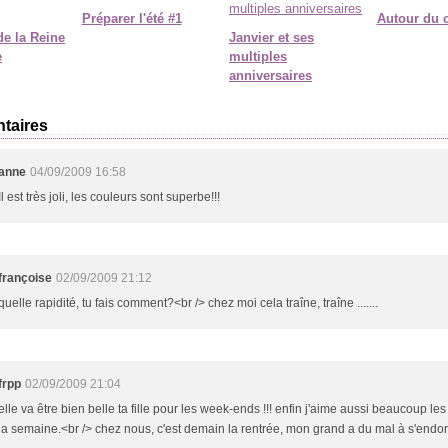
Préparer l'été #1
Autour du 
de la Reine
Janvier et ses
e
multiples
anniversaires
taires
anne
04/09/2009 16:58
Il est très joli, les couleurs sont superbe!!!
françoise
02/09/2009 21:12
quelle rapidité, tu fais comment?<br /> chez moi cela traîne, traîne .......
frpp
02/09/2009 21:04
elle va être bien belle ta fille pour les week-ends !!! enfin j'aime aussi beaucoup le
la semaine.<br /> chez nous, c'est demain la rentrée, mon grand a du mal à s'endormi