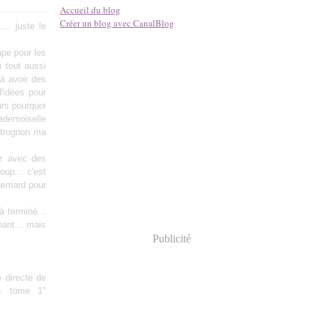
Accueil du blog
Créer un blog avec CanalBlog
.. juste le
pe pour les
i tout aussi
à avoir des
'idées pour
urs pourquoi
mademoiselle
s trognon ma
ez avec des
oup... c'est
chemard pour
à terminé...
ant... mais
Publicité
e directe de
 - tome 1"