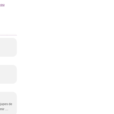
cou
s jupes de
r ....