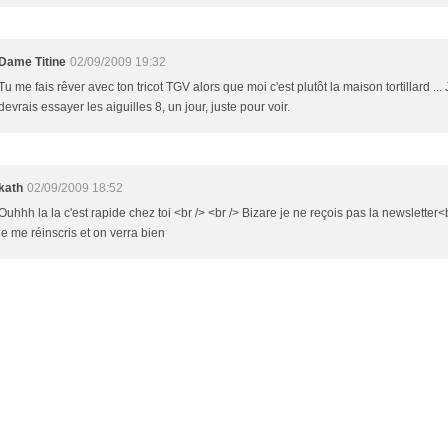
Dame Titine
02/09/2009 19:32
Tu me fais rêver avec ton tricot TGV alors que moi c'est plutôt la maison tortillard ... 
devrais essayer les aiguilles 8, un jour, juste pour voir.
kath
02/09/2009 18:52
Ouhhh la la c'est rapide chez toi <br /> <br /> Bizare je ne reçois pas la newsletter<
je me réinscris et on verra bien