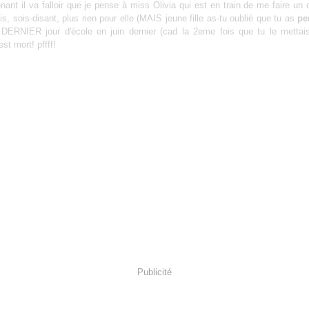
ant il va falloir que je pense à miss Olivia qui est en train de me faire un 
ais, sois-disant, plus rien pour elle (MAIS jeune fille as-tu oublié que tu as
pe
 DERNIER jour d'école en juin dernier (cad la 2eme fois que tu le mettais)
est mort! pffff!
Publicité