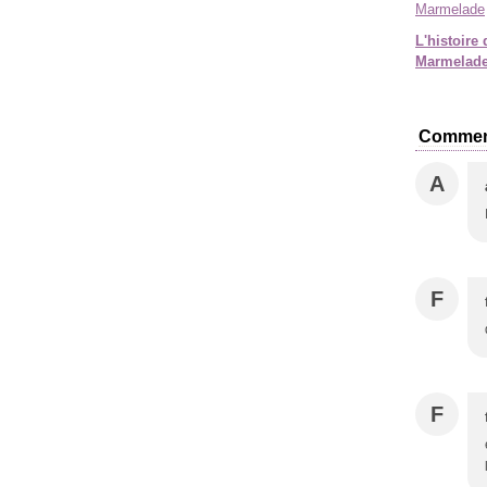
L'histoire 
Marmelad
Commen
A
F
F