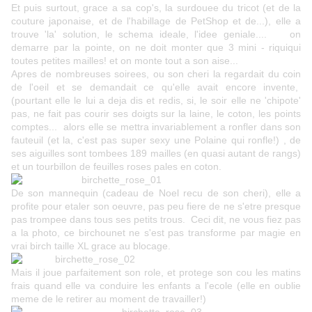
Et puis surtout, grace a sa
cop's, la surdouee du tricot
(et de la
couture japonaise, et de l'habillage de PetShop et de...), elle a
trouve 'la' solution, le schema ideale, l'idee geniale.... on
demarre par la pointe, on ne doit monter que 3 mini - riquiqui
toutes petites mailles! et on monte tout a son aise...
Apres de nombreuses soirees, ou son cheri la regardait du coin
de l'oeil et se demandait ce qu'elle avait encore invente,
(pourtant elle le lui a deja dis et redis, si, le soir elle ne 'chipote'
pas, ne fait pas courir ses doigts sur la laine, le coton, les points
comptes... alors elle se mettra invariablement a ronfler dans son
fauteuil (et la, c'est pas super sexy une Polaine qui ronfle!) , de
ses aiguilles sont tombees 189 mailles (en quasi autant de rangs)
et un tourbillon de feuilles roses pales en coton.
De son mannequin (cadeau de Noel recu de son cheri), elle a
profite pour etaler son oeuvre, pas peu fiere de ne s'etre presque
pas trompee dans tous ses petits trous. Ceci dit, ne vous fiez pas
a la photo, ce birchounet ne s'est pas transforme par magie en
vrai birch taille XL grace au blocage.
Mais il joue parfaitement son role, et protege son cou les matins
frais quand elle va conduire les enfants a l'ecole (elle en oublie
meme de le retirer au moment de travailler!)