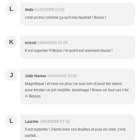
L
linda
01/05/2009 13:02
c'est un truc comme ça qu'il me faudrait ! Bravo !
K
krisstl
29/04/2009 15:29
Il est superbe !!! Bravo ! le point est vraiment réussi !
J
Jolie Nanou
29/04/2009 15:05
Magnifique ! et rose en plus ! je suis loin d'avoir ton talent
pour tricoter ce joli modèle, dommage ! Bravo en tout cas !<br
/> Bisous
L
Laurine
29/04/2009 07:52
Il est superbe ! J'aime bien ces feuilles et puis en rose, c'est
parfait.