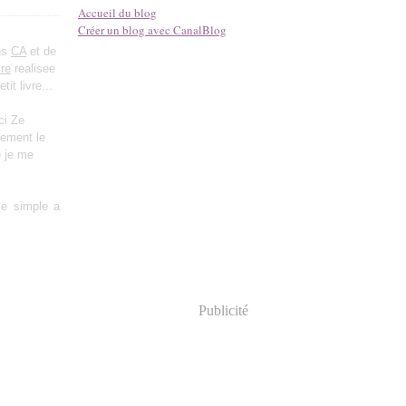
Accueil du blog
Créer un blog avec CanalBlog
ous
CA
et de
ire
realisee
it livre...
ci Ze
nement le
e je me
le simple a
Publicité