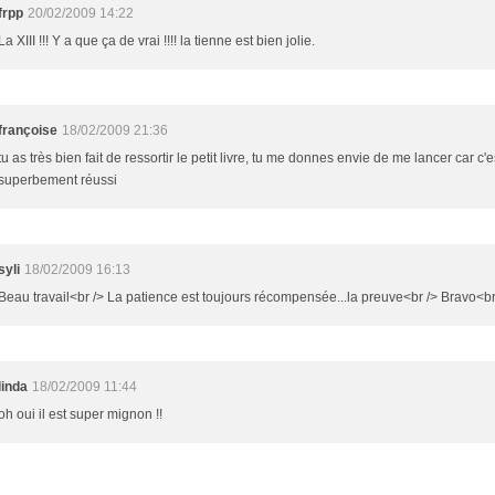
frpp
20/02/2009 14:22
La XIII !!! Y a que ça de vrai !!!! la tienne est bien jolie.
françoise
18/02/2009 21:36
tu as très bien fait de ressortir le petit livre, tu me donnes envie de me lancer car c'e
superbement réussi
syli
18/02/2009 16:13
Beau travail<br /> La patience est toujours récompensée...la preuve<br /> Bravo<br
linda
18/02/2009 11:44
oh oui il est super mignon !!