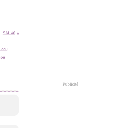
SAL #6
cou
Publicité