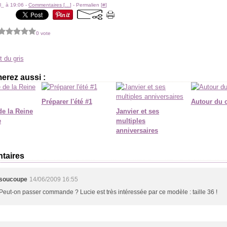
l_ à 19:06 -
Commentaires [
…
]
- Permalien [
#
]
0 vote
t du gris
erez aussi :
Préparer l'été #1
Autour du 
de la Reine
Janvier et ses
e
multiples
anniversaires
taires
soucoupe
14/06/2009 16:55
Peut-on passer commande ? Lucie est très intéressée par ce modèle : taille 36 !