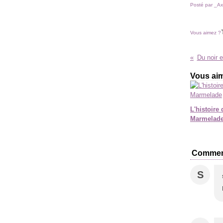
Posté par _Ax
Vous aimez ?
Du noir e
Vous aim
L'histoire 
Marmelad
Commen
S