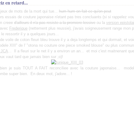
eiz en retard...
, jeux de mots de la mort qui tue...
hum hum on fait ce qu'on peut
s essais de couture japonaise n'etant pas tres concluants (si si rappelez v
on creee
d'ailleurs il n'a pas resiste a la premiere lessive
ou la
version epistola
 avec
Frederique
(nettement plus reussie), j'avais soigneusement range mon pet
e ressortir il y a quelques jours...
e voile de coton fleuri bleu trouve il y a deja longtemps et qui dormait, et voi
dele XIII" de l' "otona no couture one piece smoked blouse" ou plus commu
e JCA
... Il a fleuri sur le net il y a environ un an... et moi c'est maitnenant qu
eux vaut tard que jamais bien sur ;o)!
t bien je suis TOUT A FAIT reconciliee avec la couture japonaise... mode
 tombe super bien. En deux mot, j'adore... !