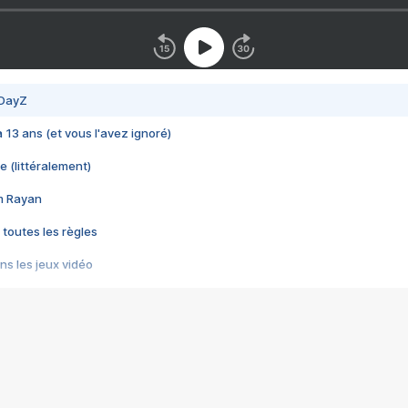
 DayZ
 a 13 ans (et vous l'avez ignoré)
e (littéralement)
im Rayan
 toutes les règles
s les jeux vidéo
us choquant de Rockstar ? - Le scandale BULLY
e plus moche de Steam
du RÊVE tourne au CAUCHEMAR
pendant 8 heures