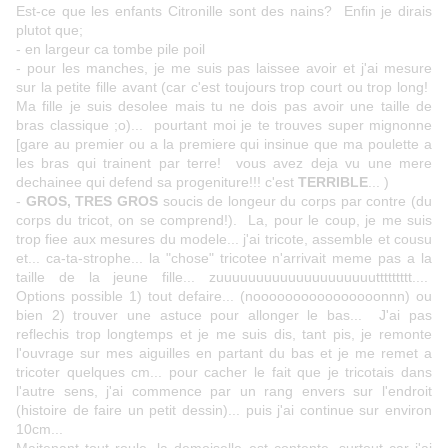
Est-ce que les enfants Citronille sont des nains? Enfin je dirais
plutot que;
- en largeur ca tombe pile poil
- pour les manches, je me suis pas laissee avoir et j'ai mesure
sur la petite fille avant (car c'est toujours trop court ou trop long!
Ma fille je suis desolee mais tu ne dois pas avoir une taille de
bras classique ;o)... pourtant moi je te trouves super mignonne
[gare au premier ou a la premiere qui insinue que ma poulette a
les bras qui trainent par terre! vous avez deja vu une mere
dechainee qui defend sa progeniture!!! c'est
TERRIBLE
... )
-
GROS, TRES GROS
soucis de longeur du corps par contre (du
corps du tricot, on se comprend!). La, pour le coup, je me suis
trop fiee aux mesures du modele... j'ai tricote, assemble et cousu
et... ca-ta-strophe... la "chose" tricotee n'arrivait meme pas a la
taille de la jeune fille... zuuuuuuuuuuuuuuuuuuuuttttttttt....
Options possible 1) tout defaire... (noooooooooooooooonnn) ou
bien 2) trouver une astuce pour allonger le bas... J'ai pas
reflechis trop longtemps et je me suis dis, tant pis, je remonte
l'ouvrage sur mes aiguilles en partant du bas et je me remet a
tricoter quelques cm... pour cacher le fait que je tricotais dans
l'autre sens, j'ai commence par un rang envers sur l'endroit
(histoire de faire un petit dessin)... puis j'ai continue sur environ
10cm...