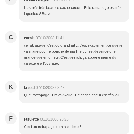
La Fée Dragée
15/10/2008 05:38
Il est très très beau ce cache-coeur!!! Et le rattrapage est très
ingénieux! Bravo
C
carole
07/10/2008 11:41
ce rattrapage, c'est du grand art ... c'est exactement ce que je
vais faire pour le poncho de ma fille qui est devenue une
grande tige en un été. C'est très joli, ça apporte même du
caractère à l'ouvrage.
K
krisstl
07/10/2008 08:48
Quel rattrapage ! Bravo Axelle ! Ce cache-coeur est très joli !
F
Fufulette
06/10/2008 20:26
C'est un rattrapage bien astucieux !