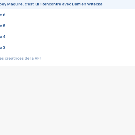
bey Maguire, c'est lui ! Rencontre avec Damien Witecka
e 6
e 5
e 4
e 3
s créatrices de la VF !
e 2
e 1
e Mektoub My Love arrive enfin ! Rencontre avec Shaïn Boumedine et Sal
i : après Toni en famille
elle réalise le bouleversant Dites lui que je l'aime
ais ! Rencontre autour de Vie privée de Rebecca Zlotowski
 de Marguerite, Grave... Rencontre avec Ella Rumpf