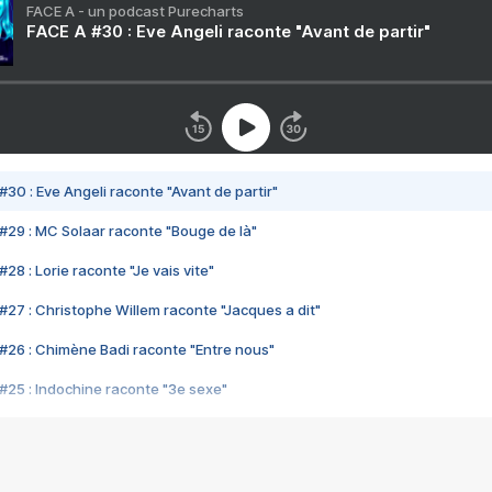
FACE A - un podcast Purecharts
FACE A #30 : Eve Angeli raconte "Avant de partir"
#30 : Eve Angeli raconte "Avant de partir"
#29 : MC Solaar raconte "Bouge de là"
28 : Lorie raconte "Je vais vite"
#27 : Christophe Willem raconte "Jacques a dit"
#26 : Chimène Badi raconte "Entre nous"
#25 : Indochine raconte "3e sexe"
#24 : Zaho raconte "C'est chelou"
#23 : Patrick Bruel raconte "Au café des délices"