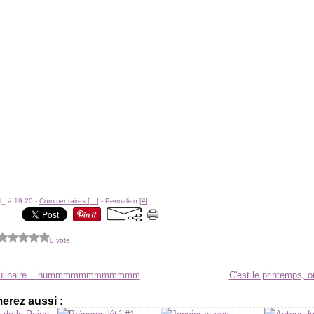
l_ à 19:20 -
Commentaires [
…
]
- Permalien [
#
]
0 vote
culinaire... hummmmmmmmmmmm
C'est le printemps, o
erez aussi :