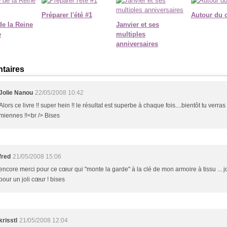
Préparer l'été #1
Autour du 
de la Reine
Janvier et ses
e
multiples
anniversaires
taires
Jolie Nanou
22/05/2008 10:42
Alors ce livre !! super hein !! le résultat est superbe à chaque fois....bientôt tu verras
miennes !!<br /> Bises
fred
21/05/2008 15:06
encore merci pour ce cœur qui "monte la garde" à la clé de mon armoire à tissu ... jo
pour un joli cœur ! bises
krisstl
21/05/2008 12:04