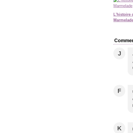
L'histoire 
Marmelad
Commen
J
F
K