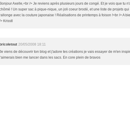
Bonjour Axelle,<br /> Je reviens après plusieurs jours de congé. Et je vois que tu n
chômé ! Un super sac à pique-nique, un joli coeur brodé, et une liste de projets qui
rallonge avec la couture japonaise ! Réalisations de printemps à foison !<br /> A bie
/> Krisstl
bricoletout
20/05/2008 18:11
Je viens de découvrir ton blog et j'adore tes créations je vais essayer de m'en inspi
j'aimerais bien me lancer dans les sacs. En core plein de bravos