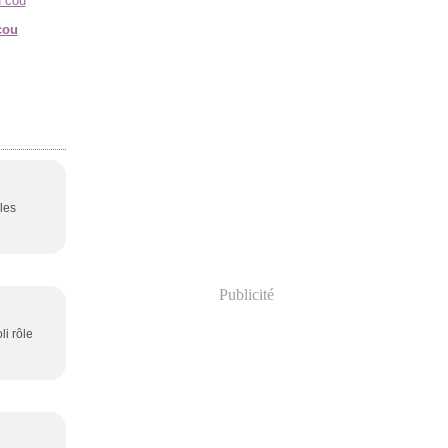
cou
 les
Publicité
li rôle