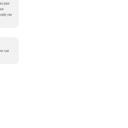
'as pas
 se
ntôt,<br
rer car