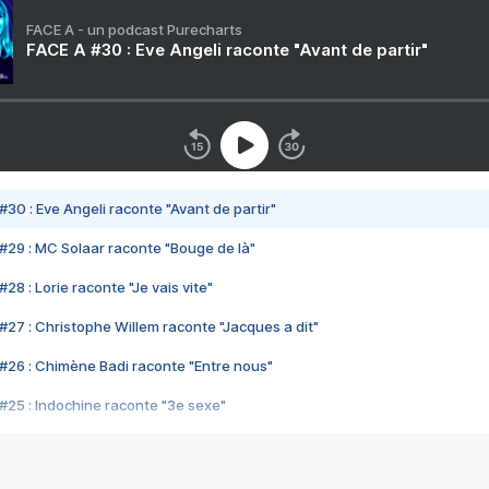
FACE A - un podcast Purecharts
FACE A #30 : Eve Angeli raconte "Avant de partir"
#30 : Eve Angeli raconte "Avant de partir"
#29 : MC Solaar raconte "Bouge de là"
28 : Lorie raconte "Je vais vite"
#27 : Christophe Willem raconte "Jacques a dit"
#26 : Chimène Badi raconte "Entre nous"
#25 : Indochine raconte "3e sexe"
#24 : Zaho raconte "C'est chelou"
#23 : Patrick Bruel raconte "Au café des délices"